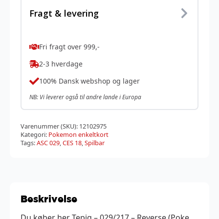
Fragt & levering
Fri fragt over 999,-
2-3 hverdage
100% Dansk webshop og lager
NB: Vi leverer også til andre lande i Europa
Varenummer (SKU):
12102975
Kategori:
Pokemon enkeltkort
Tags:
ASC 029
,
CES 18
,
Spilbar
Beskrivelse
Du køber her Tepig – 029/217 – Reverse (Poke