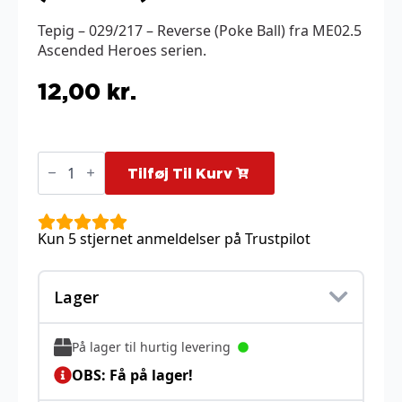
Tepig – 029/217 – Reverse (Poke Ball) fra ME02.5
Ascended Heroes serien.
12,00
kr.
Tepig
-
Tilføj Til Kurv
029/217
-
Reverse
(Poke
Kun 5 stjernet anmeldelser på Trustpilot
Ball)
antal
Lager
På lager til hurtig levering
OBS: Få på lager!