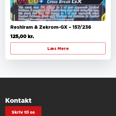
Reshiram & Zekrom-GX – 157/236
125,00
kr.
Læs Mere
Kontakt
Skriv til os