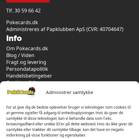
Tlf.
30 59 66 42
Pokecards.dk
Administreres af Papklubben ApS (CVR: 40704647)
Info
Om Pokecards.dk
Blog / Viden
Fragt og levering
Persondatapolitik
Handelsbetingelser
Cookiepolitik
Vi har kun 5-stjernet anmeldelser på Trustpilot
Administrer samtykke
For at give dig de bedste oplevelser bruger vi teknologier som cookies til
at gemme og/eller få adgang til enhedsoplysninger. Hvis du giver dit
samtykke til disse teknologier, kan vi behandle data som f.eks.
browsingadfærd eller unikke ID'er på dette websted. Hvis du ikke giver dit
samtykke eller trækker dit samtykke tilbage, kan det have en negativ
indvirkning på visse funktioner og egenskaber.