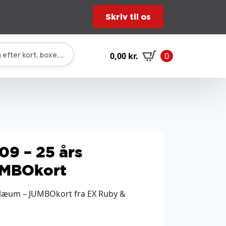
Skriv til os
 efter kort, boxe, tilbehør…
0,00
kr.
0
09 – 25 års
UMBOkort
bilæum – JUMBOkort fra EX Ruby &