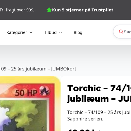
Kun 5 stjerner på Trustpilot
Fri fragt over 999,-
Søg
Kategorier
Tilbud
Blog
/109 – 25 års jubilæum – JUMBOkort
Torchic – 74/1
jubilæum – J
Torchic – 74/109 – 25 års ju
Sapphire serien.