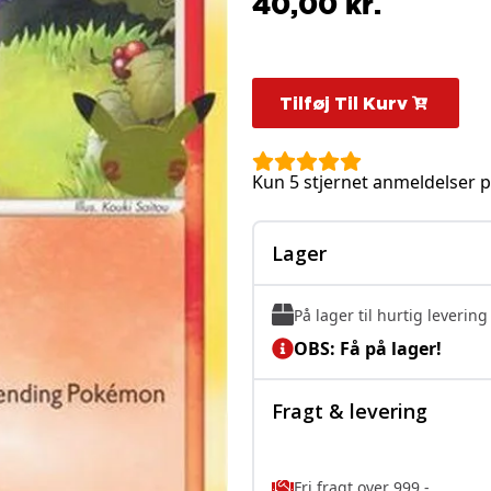
40,00
kr.
Tilføj Til Kurv
Kun 5 stjernet anmeldelser p
Lager
På lager til hurtig levering
OBS: Få på lager!
Fragt & levering
Fri fragt over 999,-