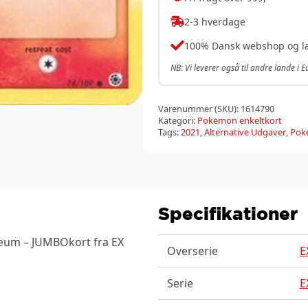
2-3 hverdage
100% Dansk webshop og l
NB: Vi leverer også til andre lande i 
Varenummer (SKU):
1614790
Kategori:
Pokemon enkeltkort
Tags:
2021
,
Alternative Udgaver
,
Pok
Specifikationer
ilæum – JUMBOkort fra EX
Overserie
E
Serie
E