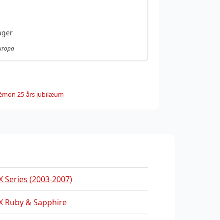
ager
Europa
émon 25-års jubilæum
X Series (2003-2007)
X Ruby & Sapphire