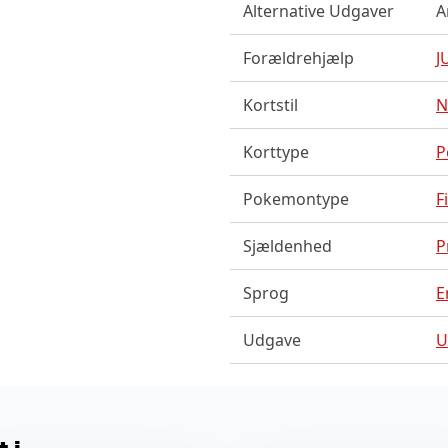
Alternative Udgaver
A
Forældrehjælp
J
Kortstil
N
Korttype
P
Pokemontype
F
Sjældenhed
P
Sprog
E
Udgave
U