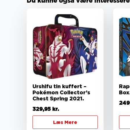
Du kunne også være interesseret 
Urshifu tin kuffert –
Rapi
Pokémon Collector’s
Box
Chest Spring 2021.
249
329,95
kr.
Læs Mere