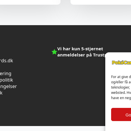
Vi har kun 5-stjernet
anmeldelser på Trustpilot
ds.dk
n
vering
For at give 
olitik
og/eller få 
ingelser
teknologier,
ik
websted. Hvi
have en nega
Go