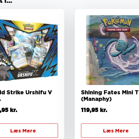
i...
d Strike Urshifu V
Shining Fates Mini T
.
(Manaphy)
,95
kr.
119,95
kr.
Læs Mere
Læs Mere