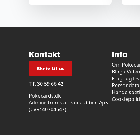
Kontakt
Info
Om Pokecar
Skriv til os
Blog / Vide
Fragt og le
Tlf.
30 59 66 42
Persondatap
Handelsbet
Pokecards.dk
Cookiepolit
Administreres af Papklubben ApS
(CVR: 40704647)