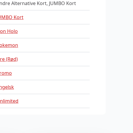
ndre Alternative Kort, JUMBO Kort
UMBO Kort
on Holo
okemon
ire (Rød)
romo
ngelsk
nlimited