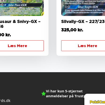
usaur & Snivy-GX –
Silvally-GX – 227/2
36
325,00
kr.
00
kr.
Læs Mere
Læs Mere
Vi har kun 5-stjernet
anmeldelser på Trustpilot
ds.dk