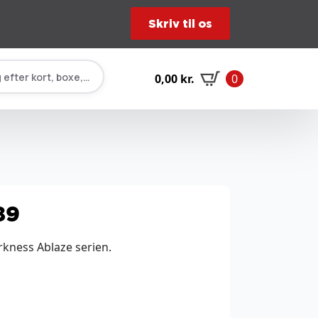
Skriv til os
 efter kort, boxe, tilbehør…
0,00
kr.
0
89
rkness Ablaze serien.