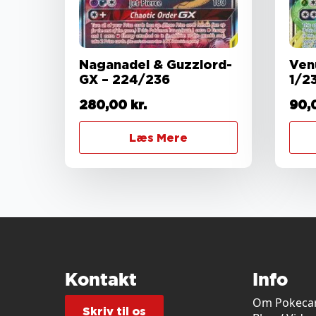
Naganadel & Guzzlord-
Ven
GX – 224/236
1/2
280,00
kr.
90,
Læs Mere
Kontakt
Info
Om Pokecar
Skriv til os