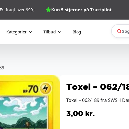
Kun 5 stjerner på Trustpilot
Fri fragt over 999,-
Søg
Kategorier
Tilbud
Blog
89
Toxel – 062/1
Toxel – 062/189 fra SWSH Da
3,00
kr.