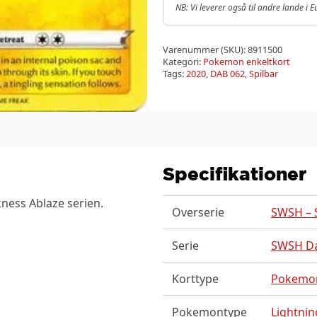
NB: Vi leverer også til andre lande i 
Varenummer (SKU):
8911500
Kategori:
Pokemon enkeltkort
Tags:
2020
,
DAB 062
,
Spilbar
Specifikationer
ness Ablaze serien.
Overserie
SWSH – S
Serie
SWSH Da
Korttype
Pokemo
Pokemontype
Lightnin