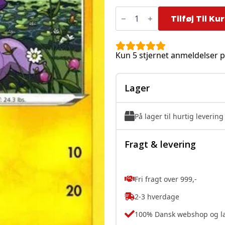
Toxel
-
Tilføj Til Ku
062/189
antal
Kun 5 stjernet anmeldelser p
Lager
På lager til hurtig levering
Fragt & levering
Fri fragt over 999,-
2-3 hverdage
100% Dansk webshop og l