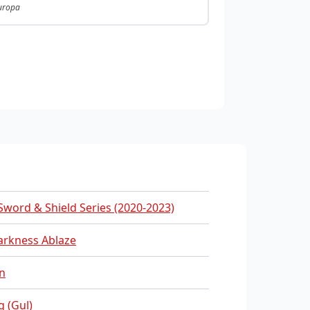
Europa
word & Shield Series (2020-2023)
rkness Ablaze
n
g (Gul)