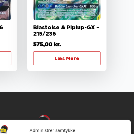
36
Blastoise & Piplup-GX –
215/236
575,00
kr.
Læs Mere
Administrer samtykke