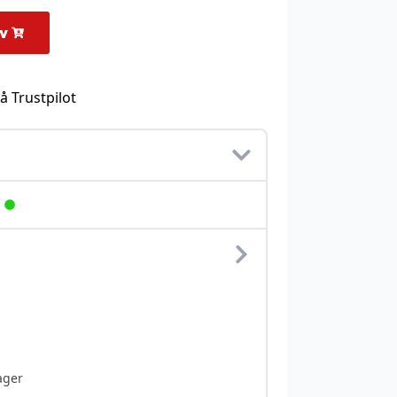
rv
å Trustpilot
ager