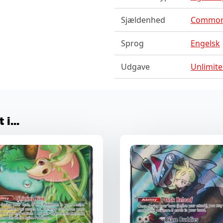
Sjældenhed
Commo
Sprog
Engelsk
Udgave
Unlimit
i...