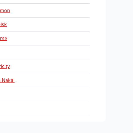
mon
lsk
rse
icity
 Nakai