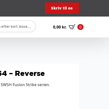
Skriv til os
 efter kort, boxe, tilbehør…
0,00
kr.
0
64 – Reverse
a SWSH Fusion Strike serien.