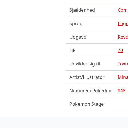
Sjældenhed
Com
Sprog
Enge
Udgave
Reve
HP
70
Udvikler sig til
Toxtr
Artist/Illustrator
Mina
Nummer i Pokedex
848
Pokemon Stage