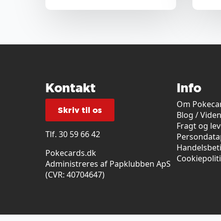
Kontakt
Info
Om Pokecar
Skriv til os
Blog / Vide
Fragt og le
Tlf.
30 59 66 42
Persondatap
Handelsbet
Pokecards.dk
Cookiepolit
Administreres af Papklubben ApS
(CVR: 40704647)