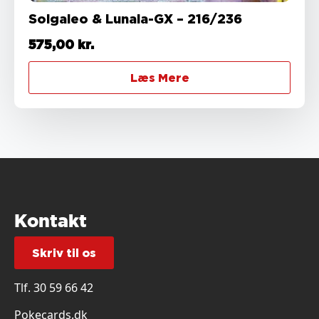
Solgaleo & Lunala-GX – 216/236
575,00
kr.
Læs Mere
Kontakt
Skriv til os
Tlf.
30 59 66 42
Pokecards.dk