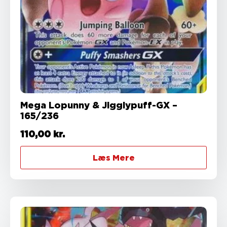
Mega Lopunny & Jigglypuff-GX –
165/236
110,00
kr.
Læs Mere