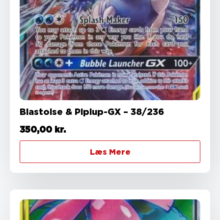
Blastoise & Piplup-GX – 38/236
350,00
kr.
Læs Mere