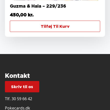
Guzma & Hala – 229/236
450,00
kr.
Tilføj Til Kurv
Kontakt
Skriv til os
Tlf.
30 59 66 42
Pokecards.dk