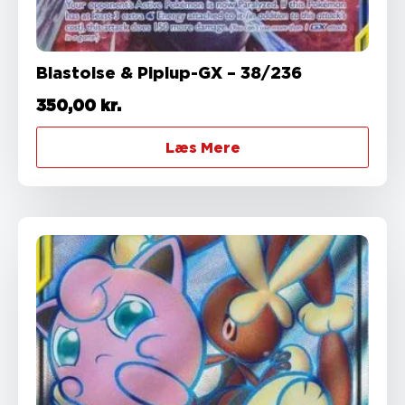
Blastoise & Piplup-GX – 38/236
350,00
kr.
Læs Mere