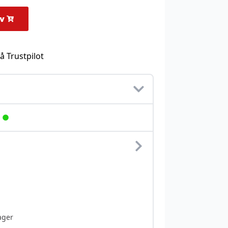
rv
å Trustpilot
ager