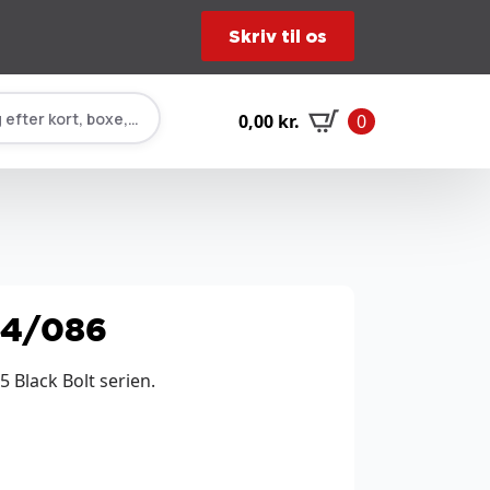
Skriv til os
 efter kort, boxe, tilbehør…
0,00
kr.
0
54/086
 Black Bolt serien.