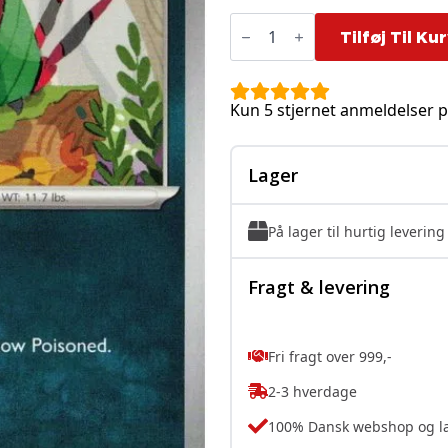
Venipede
-
Tilføj Til Ku
054/086
antal
Kun 5 stjernet anmeldelser p
Lager
På lager til hurtig levering
Fragt & levering
Fri fragt over 999,-
2-3 hverdage
100% Dansk webshop og l