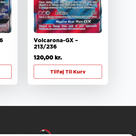
36
Volcarona-GX –
213/236
120,00
kr.
Tilføj Til Kurv