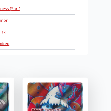
ness (Sort)
mon
lsk
mited