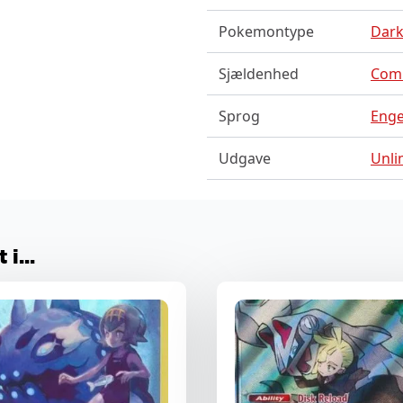
Pokemontype
Dark
Sjældenhed
Com
Sprog
Enge
Udgave
Unli
i...