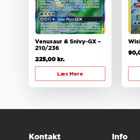
Venusaur & Snivy-GX –
Wis
210/236
90,
225,00
kr.
Læs Mere
Kontakt
Info