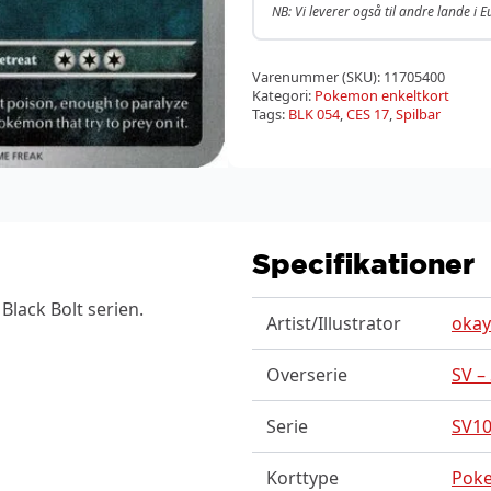
NB: Vi leverer også til andre lande i 
Varenummer (SKU):
11705400
Kategori:
Pokemon enkeltkort
Tags:
BLK 054
,
CES 17
,
Spilbar
Specifikationer
Black Bolt serien.
Artist/Illustrator
okay
Overserie
SV –
Serie
SV10
Korttype
Pok