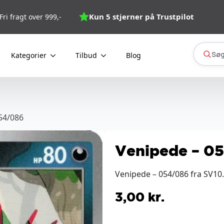
Kun 5 stjerner på Trustpilot
Fri fragt over 999,-
Søg
Kategorier
Tilbud
Blog
54/086
Venipede – 0
Venipede – 054/086 fra SV10.5
3,00
kr.