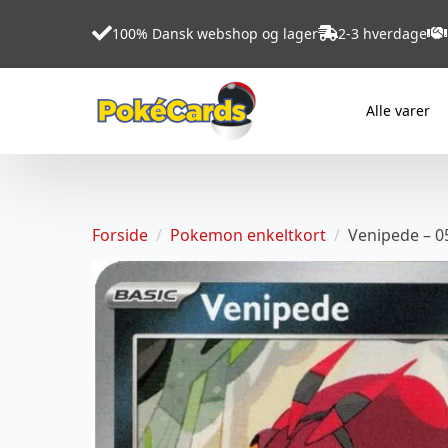
100% Dansk webshop og lager
2-3 hverdage
Alle varer
Forside
Pokemon enkeltkort
Venipede – 0