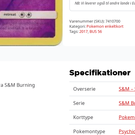
NB: Vi leverer også til andre lande i 
Varenummer (SKU):
7410700
Kategori:
Pokemon enkeltkort
Tags:
2017
,
BUS 56
Specifikationer
fra S&M Burning
Overserie
S&M – 
Serie
S&M B
Korttype
Pokem
Pokemontype
Psychic 