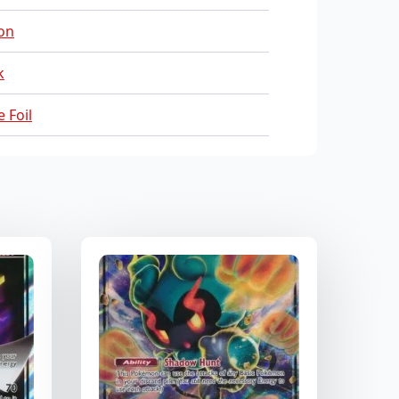
on
k
 Foil