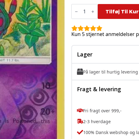
Venipede
-
Tilføj Til Ku
56/147
-
Reverse
antal
Kun 5 stjernet anmeldelser p
Lager
På lager til hurtig levering
Fragt & levering
Fri fragt over 999,-
2-3 hverdage
100% Dansk webshop og l