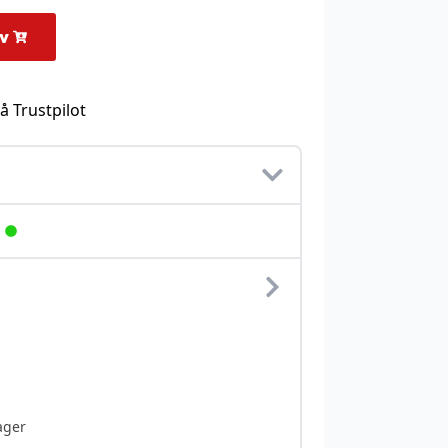
rv
å Trustpilot
ager