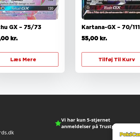
chu GX – 75/73
Kartana-GX – 70/111
,00
kr.
55,00
kr.
Læs Mere
Tilføj Til Kurv
Vi har kun 5-stjernet
anmeldelser på Trustpilot
ds.dk
n