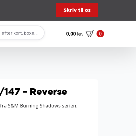
Skriv til os
 efter kort, boxe, tilbehør…
0,00
kr.
0
/147 – Reverse
 fra S&M Burning Shadows serien.