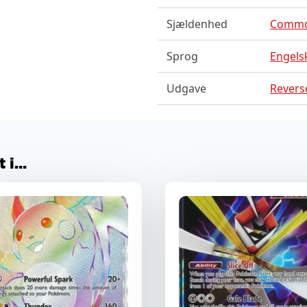
Sjældenhed
Comm
Sprog
Engels
Udgave
Reverse
i...