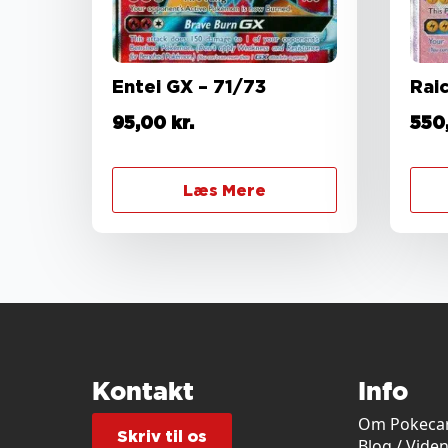
Entei GX – 71/73
Rai
95,00
kr.
550
Læs Mere
Kontakt
Info
Om Pokecar
Skriv til os
Blog / Vide