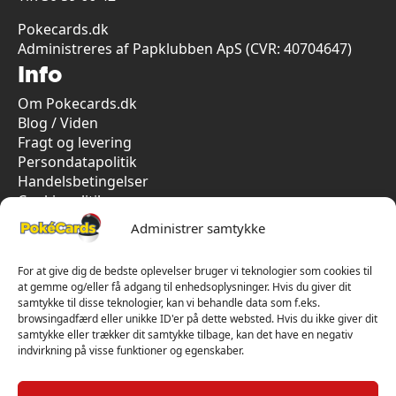
Pokecards.dk
Administreres af Papklubben ApS (CVR: 40704647)
Info
Om Pokecards.dk
Blog / Viden
Fragt og levering
Persondatapolitik
Handelsbetingelser
Cookiepolitik
Vi har kun 5-stjernet anmeldelser på Trustpilot
Administrer samtykke
For at give dig de bedste oplevelser bruger vi teknologier som cookies til
at gemme og/eller få adgang til enhedsoplysninger. Hvis du giver dit
samtykke til disse teknologier, kan vi behandle data som f.eks.
browsingadfærd eller unikke ID'er på dette websted. Hvis du ikke giver dit
samtykke eller trækker dit samtykke tilbage, kan det have en negativ
indvirkning på visse funktioner og egenskaber.