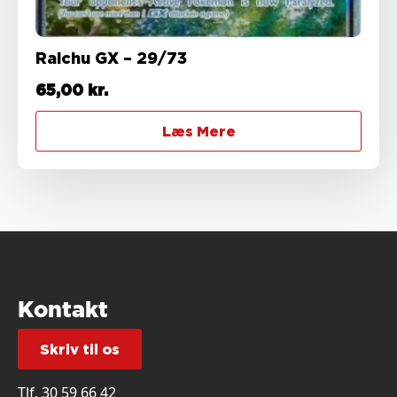
Raichu GX – 29/73
65,00
kr.
Læs Mere
Kontakt
Skriv til os
Tlf.
30 59 66 42