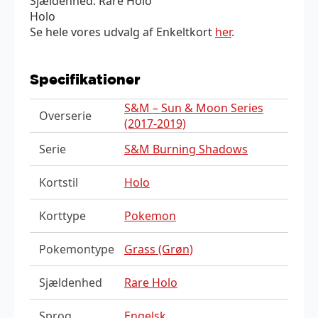
Sjældenhed: Rare Holo
Holo
Se hele vores udvalg af Enkeltkort
her
.
Specifikationer
S&M – Sun & Moon Series
Overserie
(2017-2019)
Serie
S&M Burning Shadows
Kortstil
Holo
Korttype
Pokemon
Pokemontype
Grass (Grøn)
Sjældenhed
Rare Holo
Sprog
Engelsk