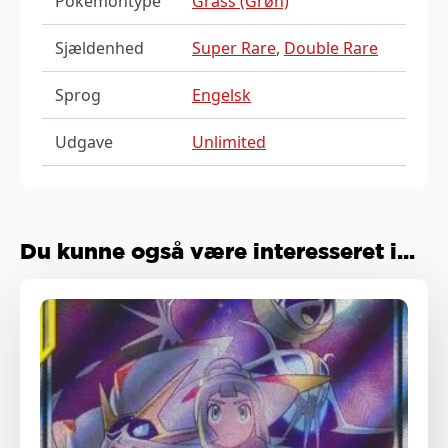
Pokemontype
Grass (Grøn)
Sjældenhed
Super Rare
,
Double Rare
Sprog
Engelsk
Udgave
Unlimited
Du kunne også være interesseret i...