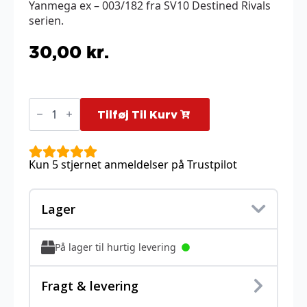
Yanmega ex – 003/182 fra SV10 Destined Rivals
serien.
30,00
kr.
Yanmega
ex
Tilføj Til Kurv
-
003/182
antal
Kun 5 stjernet anmeldelser på Trustpilot
Lager
På lager til hurtig levering
Fragt & levering