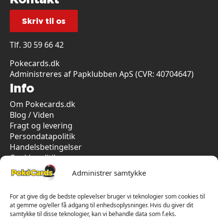
Skriv til os
Tlf.
30 59 66 42
Pokecards.dk
Administreres af Papklubben ApS (CVR: 40704647)
Info
Om Pokecards.dk
Blog / Viden
Fragt og levering
Persondatapolitik
Handelsbetingelser
Cookiepolitik
Vi har kun 5-stjernet anmeldelser på Trustpilot
Administrer samtykke
For at give dig de bedste oplevelser bruger vi teknologier som cookies til
at gemme og/eller få adgang til enhedsoplysninger. Hvis du giver dit
samtykke til disse teknologier, kan vi behandle data som f.eks.