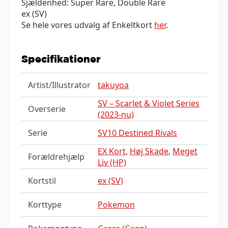
Sjældenhed: Super Rare, Double Rare
ex (SV)
Se hele vores udvalg af Enkeltkort
her
.
Specifikationer
Artist/Illustrator
takuyoa
SV – Scarlet & Violet Series
Overserie
(2023-nu)
Serie
SV10 Destined Rivals
EX Kort
,
Høj Skade
,
Meget
Forældrehjælp
Liv (HP)
Kortstil
ex (SV)
Korttype
Pokemon