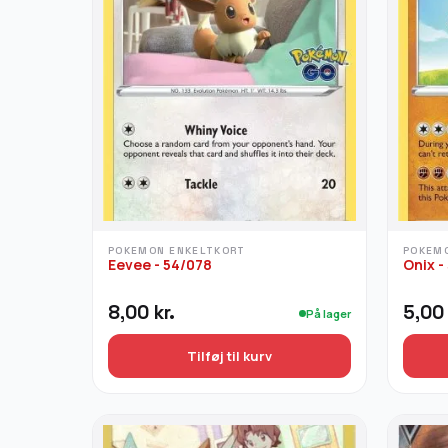
varianter.
varian
Mulighederne
Mulig
kan
kan
vælges
vælg
på
på
varesiden
vares
POKEMON ENKELTKORT
POKEM
Eevee - 54/078
Onix -
8,00
kr.
5,0
På lager
Tilføj til kurv