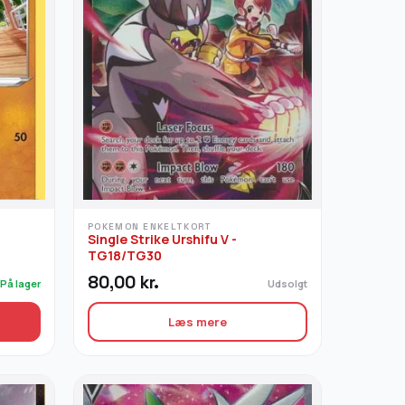
POKEMON ENKELTKORT
Single Strike Urshifu V -
TG18/TG30
80,00
kr.
På lager
Udsolgt
Læs mere