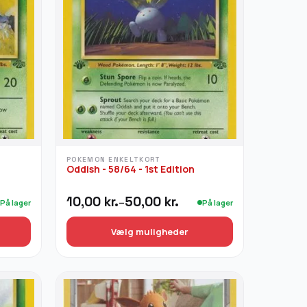
POKEMON ENKELTKORT
Oddish - 58/64 - 1st Edition
Prisinterval:
10,00
kr.
50,00
kr.
–
På lager
På lager
10,00 kr.
til
Vælg muligheder
50,00 kr.
Dette
vare
har
flere