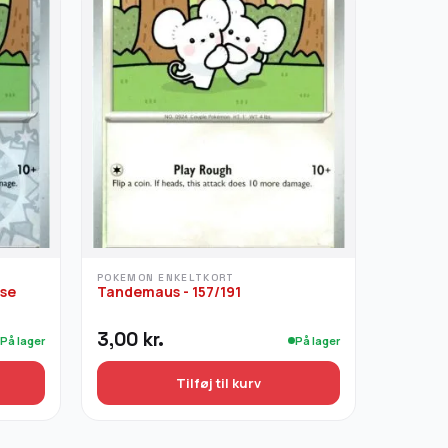
POKEMON ENKELTKORT
rse
Tandemaus - 157/191
3,00
kr.
På lager
På lager
Tilføj til kurv