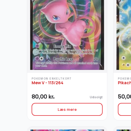
POKEMON ENKELTKORT
POKEM
Mew V - 113/264
Pikach
80,00
kr.
50,
Udsolgt
Læs mere