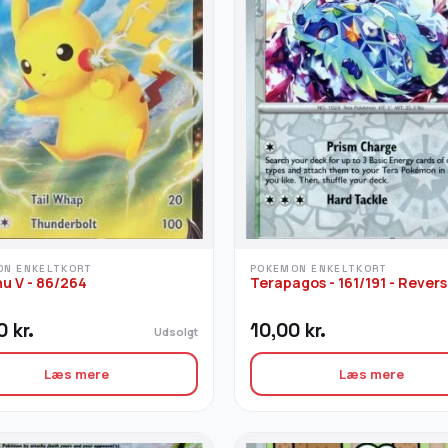
ON ENKELTKORT
POKEMON ENKELTKORT
u V - 86/264
Terapagos - 161/191 - Rever
00
kr.
10,00
kr.
Udsolgt
Læs mere
Læs mere