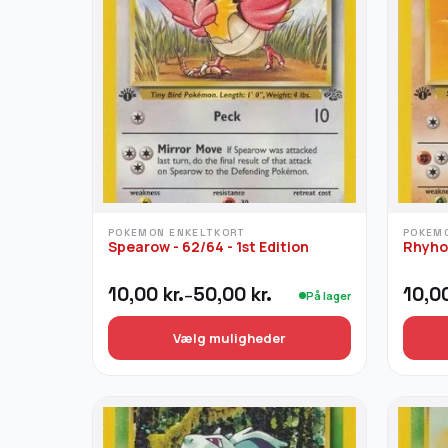
POKEMON ENKELTKORT
POKEM
Spearow - 62/64 - 1st Edition
Rhyhor
Prisinterval:
Prisin
10,00
kr.
50,00
kr.
10,0
–
På lager
10,00 kr.
10,00 
til
til
Vælg muligheder
50,00 kr.
50,00
Dette
Dette
vare
vare
har
har
flere
flere