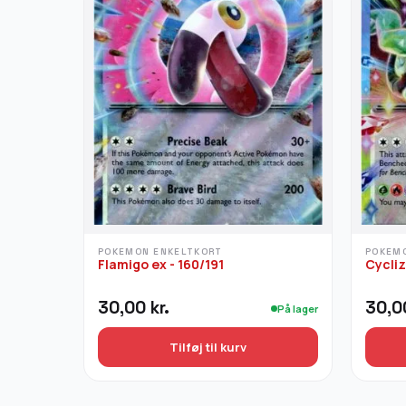
POKEMON ENKELTKORT
POKEM
Flamigo ex - 160/191
Cycliz
30,00
kr.
30,
På lager
Tilføj til kurv