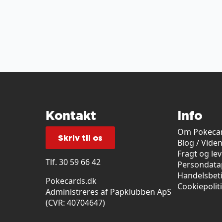
Kontakt
Info
Om Pokecar
Skriv til os
Blog / Vide
Fragt og le
Tlf.
30 59 66 42
Persondatap
Handelsbet
Pokecards.dk
Cookiepolit
Administreres af Papklubben ApS
(CVR: 40704647)