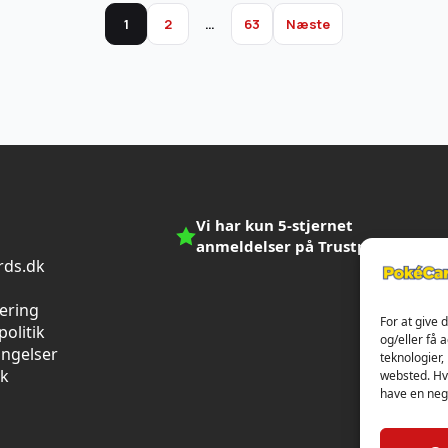
1
2
…
63
Næste
Vi har kun 5-stjernet
anmeldelser på Trustpilot
ds.dk
n
vering
For at give 
olitik
og/eller få 
ingelser
teknologier,
ik
websted. Hvi
have en nega