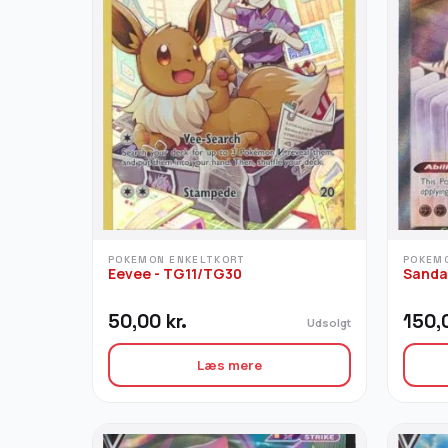
POKEMON ENKELTKORT
POKEM
Eevee - TG11/TG30
Sanda
50,00
kr.
150,
Udsolgt
Læs mere