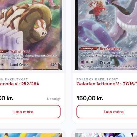
ON ENKELTKORT
POKEMON ENKELTKORT
conda V - 252/264
Galarian Articuno V - TG16
00
kr.
150,00
kr.
Udsolgt
Læs mere
Læs mere