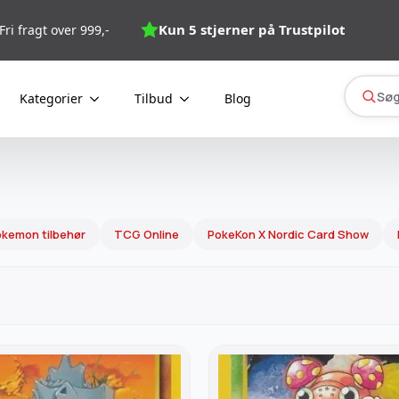
Kun 5 stjerner på Trustpilot
Fri fragt over 999,-
Søg
Kategorier
Tilbud
Blog
kemon tilbehør
TCG Online
PokeKon X Nordic Card Show