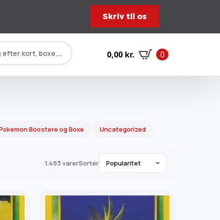
Skriv til os
 efter kort, boxe, tilbehør…
0,00
kr.
0
Pokemon Boostere og Boxe
Uncategorized
1.493 varer
Sortér