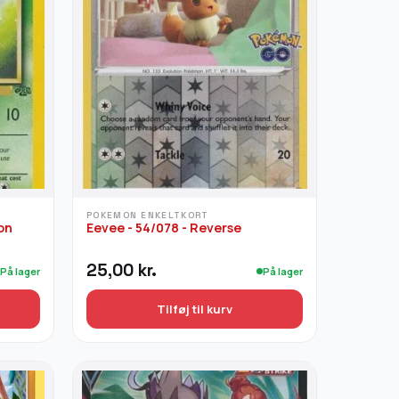
varianter.
Mulighederne
kan
vælges
på
varesiden
POKEMON ENKELTKORT
ion
Eevee - 54/078 - Reverse
25,00
kr.
På lager
På lager
Tilføj til kurv