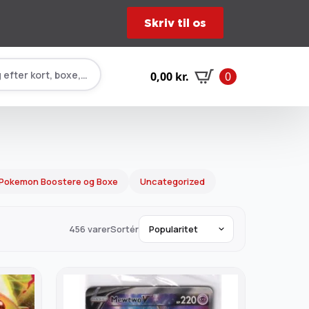
Skriv til os
 efter kort, boxe, tilbehør…
0,00
kr.
0
Pokemon Boostere og Boxe
Uncategorized
456 varer
Sortér