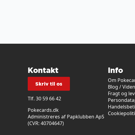
Kontakt
Info
Om Pokecar
Skriv til os
Blog / Vide
Fragt og le
Tlf.
30 59 66 42
Persondatap
Handelsbet
Pokecards.dk
Cookiepolit
Administreres af Papklubben ApS
(CVR: 40704647)