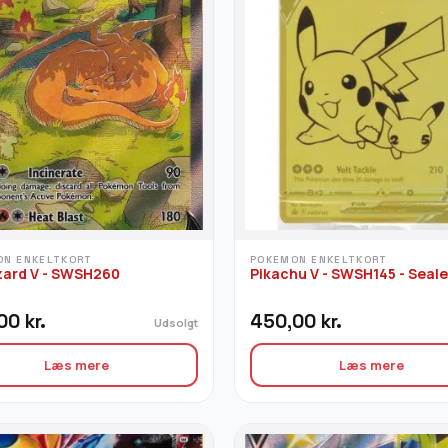
ON ENKELTKORT
POKEMON ENKELTKORT
zard V - SWSH260
Pikachu V - SWSH145 - Seal
,00
kr.
450,00
kr.
Udsolgt
Læs mere
Læs mere