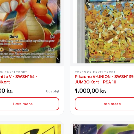
ON ENKELTKORT
POKEMON ENKELTKORT
ite V - SWSH154 -
Pikachu V-UNION - SWSH139 
kort
JUMBO Kort - PSA 10
00
kr.
1.000,00
kr.
Udsolgt
Læs mere
Læs mere