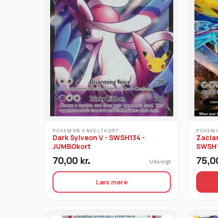
POKEMON ENKELTKORT
POKEM
Dark Sylveon V - SWSH134 -
Zacian
JUMBOkort
SWSH
70,00
kr.
75,
Udsolgt
Læs mere