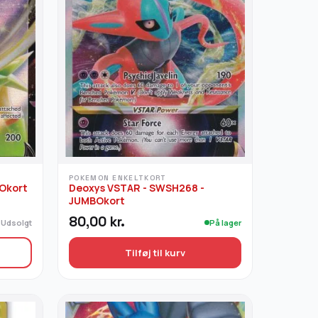
POKEMON ENKELTKORT
BOkort
Deoxys VSTAR - SWSH268 -
JUMBOkort
80,00
kr.
Udsolgt
På lager
Tilføj til kurv