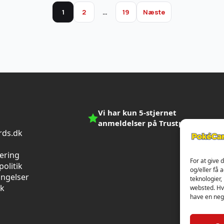
1
2
…
19
Næste
Vi har kun 5-stjernet
anmeldelser på Trustpilot
ds.dk
n
vering
For at give 
olitik
og/eller få 
ingelser
teknologier,
ik
websted. Hvi
have en nega