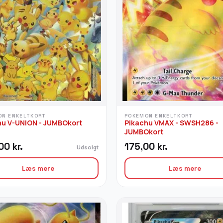
ON ENKELTKORT
POKEMON ENKELTKORT
hu V-UNION - JUMBOkort
Pikachu VMAX - SWSH286 -
JUMBOkort
,00
kr.
175,00
kr.
Udsolgt
Læs mere
Læs mere