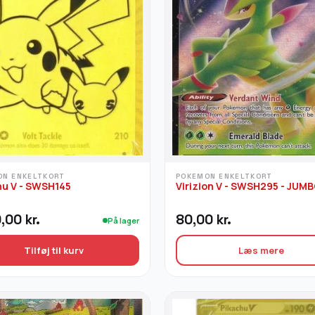
ON ENKELTKORT
POKEMON ENKELTKORT
hu V - SWSH145
Virizion V - SWSH295 - JUM
0,00
kr.
80,00
kr.
På lager
Tilføj til kurv
Læs mere