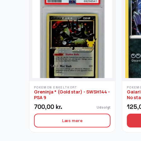
POKEMON ENKELTKORT
POKEM
Greninja * (Gold star) - SWSH144 -
Galar
PSA 9
No st
700,00
kr.
125,
Udsolgt
Læs mere