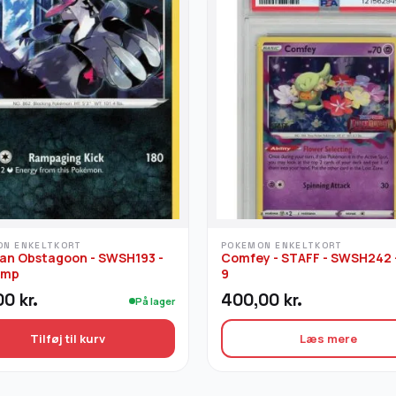
ON ENKELTKORT
POKEMON ENKELTKORT
ian Obstagoon - SWSH193 -
Comfey - STAFF - SWSH242 
amp
9
00
kr.
400,00
kr.
På lager
Tilføj til kurv
Læs mere