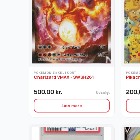
POKEMON ENKELTKORT
POKEM
Charizard VMAX - SWSH261
Pikac
500,00
kr.
200
Udsolgt
Læs mere