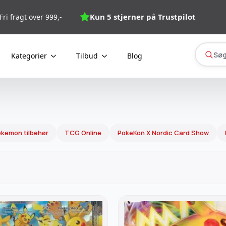
Kun 5 stjerner på Trustpilot
Fri fragt over 999,-
Søg
Kategorier
Tilbud
Blog
kemon tilbehør
TCG Online
PokeKon X Nordic Card Show