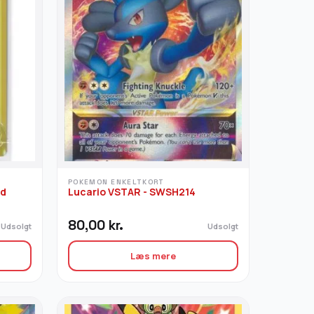
POKEMON ENKELTKORT
ed
Lucario VSTAR - SWSH214
80,00
kr.
Udsolgt
Udsolgt
Læs mere