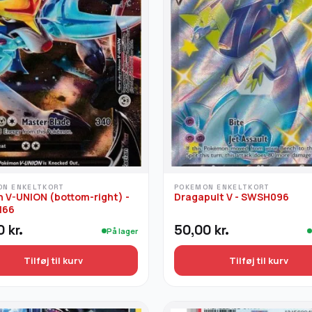
ON ENKELTKORT
POKEMON ENKELTKORT
 V-UNION (bottom-right) -
Dragapult V - SWSH096
166
00
kr.
50,00
kr.
På lager
Tilføj til kurv
Tilføj til kurv