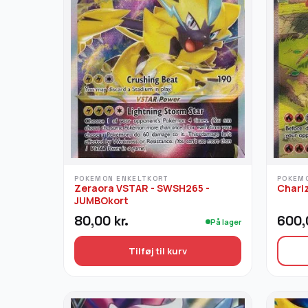
POKEMON ENKELTKORT
POKEM
Zeraora VSTAR - SWSH265 -
Chari
JUMBOkort
80,00
kr.
600
På lager
Tilføj til kurv