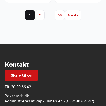
1
2
…
69
Næste
Kontakt
Skriv til os
Tlf.
30 59 66 42
Pokecards.dk
Administreres af Papklubben ApS (CVR: 40704647)