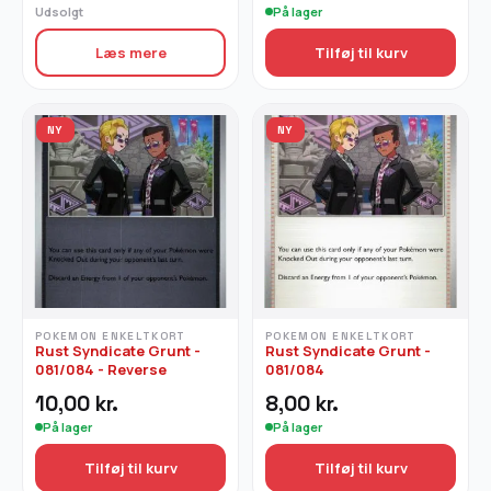
Udsolgt
På lager
Læs mere
Tilføj til kurv
NY
NY
POKEMON ENKELTKORT
POKEMON ENKELTKORT
Rust Syndicate Grunt -
Rust Syndicate Grunt -
081/084 - Reverse
081/084
10,00
kr.
8,00
kr.
På lager
På lager
Tilføj til kurv
Tilføj til kurv