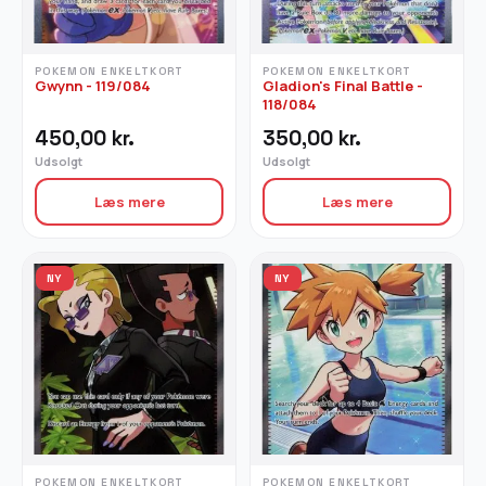
POKEMON ENKELTKORT
POKEMON ENKELTKORT
Gwynn - 119/084
Gladion's Final Battle -
118/084
450,00
kr.
350,00
kr.
Udsolgt
Udsolgt
Læs mere
Læs mere
NY
NY
POKEMON ENKELTKORT
POKEMON ENKELTKORT