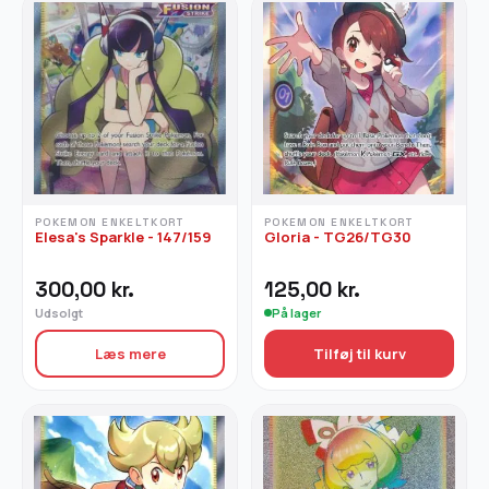
POKEMON ENKELTKORT
POKEMON ENKELTKORT
Elesa's Sparkle - 147/159
Gloria - TG26/TG30
300,00
kr.
125,00
kr.
Udsolgt
På lager
Læs mere
Tilføj til kurv