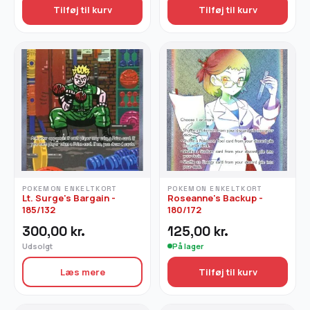
Tilføj til kurv
Tilføj til kurv
POKEMON ENKELTKORT
POKEMON ENKELTKORT
Lt. Surge's Bargain -
Roseanne's Backup -
185/132
180/172
300,00
kr.
125,00
kr.
Udsolgt
På lager
Læs mere
Tilføj til kurv