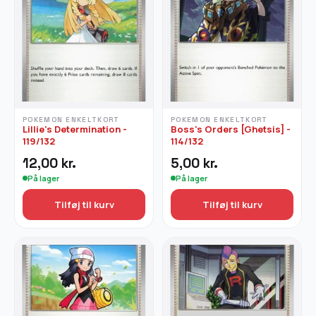
POKEMON ENKELTKORT
POKEMON ENKELTKORT
Lillie's Determination -
Boss's Orders [Ghetsis] -
119/132
114/132
12,00
kr.
5,00
kr.
På lager
På lager
Tilføj til kurv
Tilføj til kurv