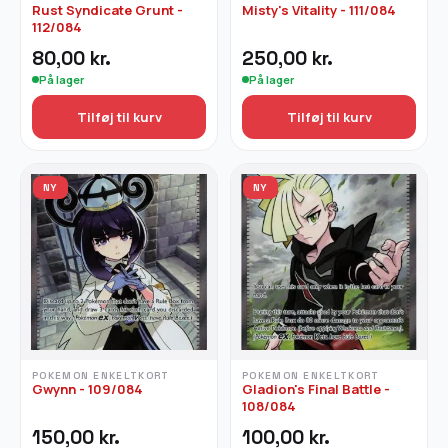
Rust Syndicate Grunt -
Misty's Vitality - 111/084
112/084
80,00
kr.
250,00
kr.
På lager
På lager
Tilføj til kurv
Tilføj til kurv
NY
NY
POKEMON ENKELTKORT
POKEMON ENKELTKORT
Gwynn - 109/084
Gladion's Final Battle -
108/084
150,00
kr.
100,00
kr.