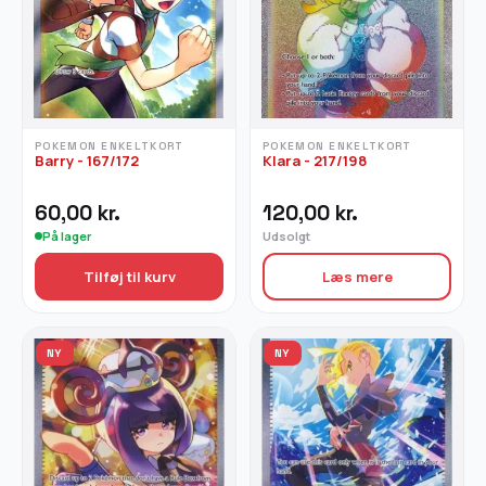
POKEMON ENKELTKORT
POKEMON ENKELTKORT
Barry - 167/172
Klara - 217/198
60,00
kr.
120,00
kr.
På lager
Udsolgt
Tilføj til kurv
Læs mere
NY
NY