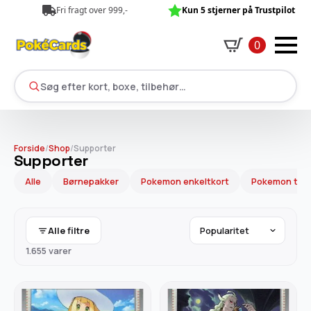
Fri fragt over 999,-
Kun 5 stjerner på Trustpilot
0
Søg efter kort, boxe, tilbehør…
Forside
/
Shop
/
Supporter
Supporter
Alle
Børnepakker
Pokemon enkeltkort
Pokemon tilb
Alle filtre
1.655 varer