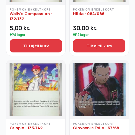
POKEMON ENKELTKORT
POKEMON ENKELTKORT
Wally's Compassion -
Hilda - 084/086
132/132
5,00
kr.
30,00
kr.
På lager
På lager
Tilføj til kurv
Tilføj til kurv
POKEMON ENKELTKORT
POKEMON ENKELTKORT
Crispin - 133/142
Giovanni's Exile - 67/68