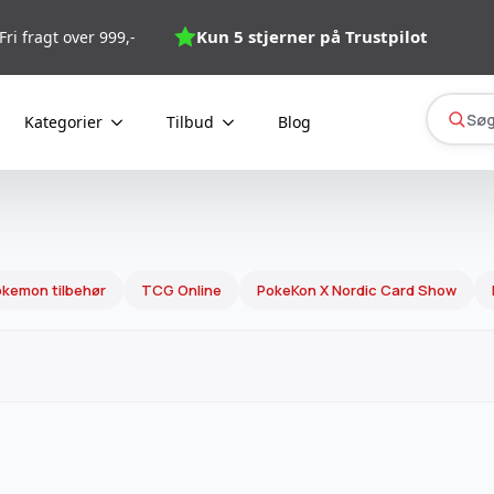
Kun 5 stjerner på Trustpilot
Fri fragt over 999,-
Søg
Kategorier
Tilbud
Blog
kemon tilbehør
TCG Online
PokeKon X Nordic Card Show