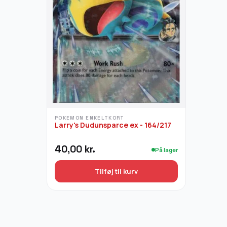
POKEMON ENKELTKORT
Larry's Dudunsparce ex - 164/217
40,00
kr.
På lager
Tilføj til kurv