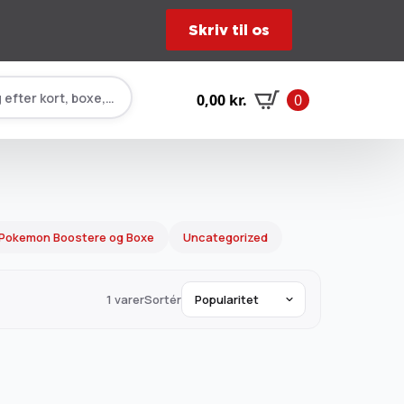
Skriv til os
 efter kort, boxe, tilbehør…
0,00
kr.
0
Pokemon Boostere og Boxe
Uncategorized
1 varer
Sortér