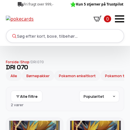
Fri fragt over 999,-
Kun 5 stjerner på Trustpilot
0
Søg efter kort, boxe, tilbehør…
Forside
/
Shop
/
DRI 070
DRI 070
Alle
Børnepakker
Pokemon enkeltkort
Pokemon tilb
Alle filtre
2 varer