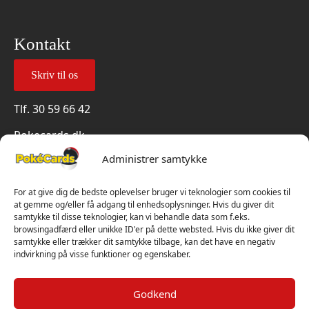
Kontakt
Skriv til os
Tlf.
30 59 66 42
Pokecards.dk
Administreres af Papklubben ApS (CVR: 40704647)
Administrer samtykke
Info
Om Pokecards.dk
For at give dig de bedste oplevelser bruger vi teknologier som cookies til
at gemme og/eller få adgang til enhedsoplysninger. Hvis du giver dit
Blog / Viden
samtykke til disse teknologier, kan vi behandle data som f.eks.
Fragt og levering
browsingadfærd eller unikke ID'er på dette websted. Hvis du ikke giver dit
Persondatapolitik
samtykke eller trækker dit samtykke tilbage, kan det have en negativ
Handelsbetingelser
indvirkning på visse funktioner og egenskaber.
Cookiepolitik
Vi har kun 5-stjernet anmeldelser på Trustpilot
Godkend