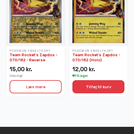
POKEMON ENKELTKORT
POKEMON ENKELTKORT
Team Rocket's Zapdos -
Team Rocket's Zapdos -
070/182 - Reverse
070/182 (Holo)
15,00
kr.
12,00
kr.
Udsolgt
På lager
Læs mere
Tilføj til kurv