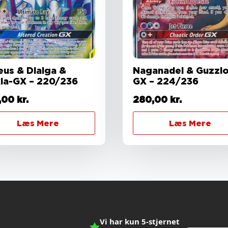
eus & Dialga &
Naganadel & Guzzlo
kia-GX – 220/236
GX – 224/236
,00
kr.
280,00
kr.
Læs Mere
Læs Mere
Vi har kun 5-stjernet