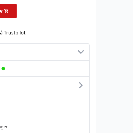
rv
å Trustpilot
ager