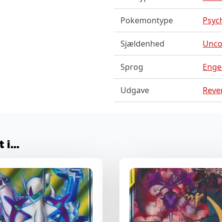
Pokemontype
Psych
Sjældenhed
Unc
Sprog
Enge
Udgave
Rever
i...