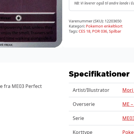
NB: Vi leverer også til andre lande i 
Varenummer (SKU):
12203650
Kategori:
Pokemon enkeltkort
Tags:
CES 18
,
POR 036
,
Spilbar
Specifikationer
e fra ME03 Perfect
Artist/Illustrator
Mori
Overserie
ME –
Serie
ME03
Korttype
Pok