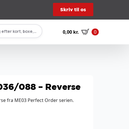
Skriv til os
 efter kort, boxe, tilbehør…
0,00
kr.
0
036/088 – Reverse
se fra ME03 Perfect Order serien.