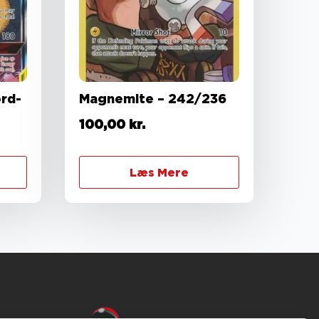
rd-
Magnemite – 242/236
100,00
kr.
Læs Mere