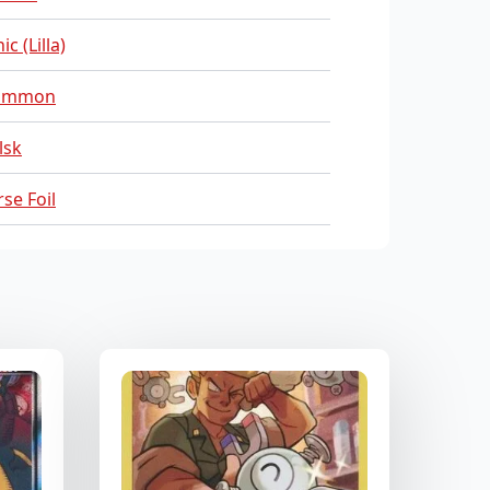
ic (Lilla)
ommon
lsk
se Foil