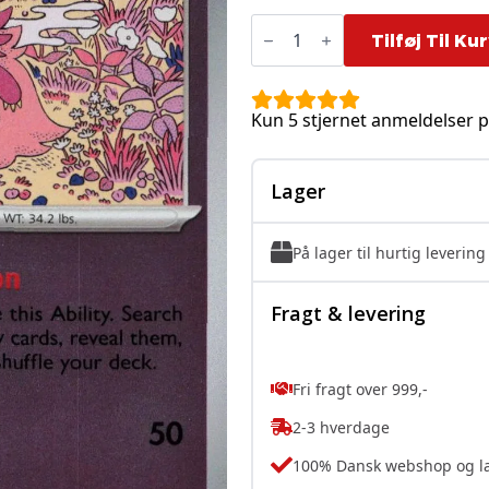
Aromatisse
-
Tilføj Til Ku
036/088
-
Reverse
antal
Kun 5 stjernet anmeldelser p
Lager
På lager til hurtig levering
Fragt & levering
Fri fragt over 999,-
2-3 hverdage
100% Dansk webshop og l