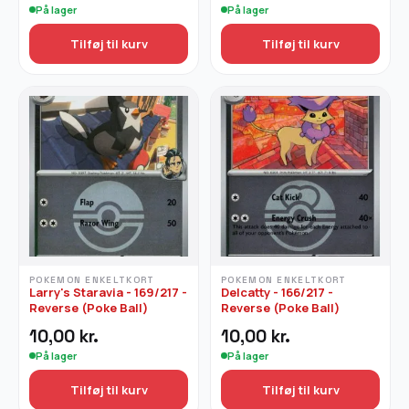
På lager
På lager
Tilføj til kurv
Tilføj til kurv
POKEMON ENKELTKORT
POKEMON ENKELTKORT
Larry's Staravia - 169/217 -
Delcatty - 166/217 -
Reverse (Poke Ball)
Reverse (Poke Ball)
10,00
kr.
10,00
kr.
På lager
På lager
Tilføj til kurv
Tilføj til kurv