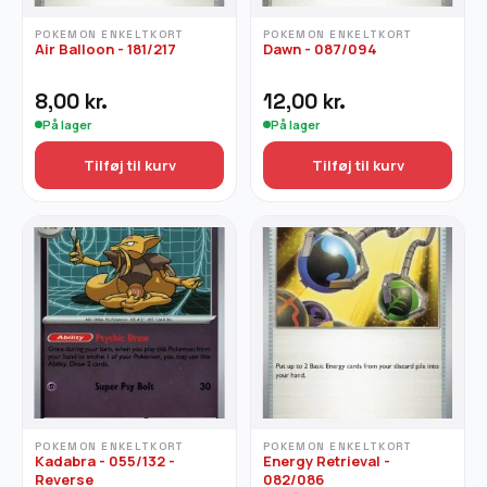
POKEMON ENKELTKORT
POKEMON ENKELTKORT
Air Balloon - 181/217
Dawn - 087/094
8,00
kr.
12,00
kr.
På lager
På lager
Tilføj til kurv
Tilføj til kurv
POKEMON ENKELTKORT
POKEMON ENKELTKORT
Kadabra - 055/132 -
Energy Retrieval -
Reverse
082/086