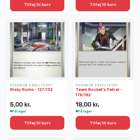
Tilføj til kurv
Tilføj til kurv
POKEMON ENKELTKORT
POKEMON ENKELTKORT
Risky Ruins - 127/132
Team Rocket's Petrel -
176/182
5,00
kr.
18,00
kr.
På lager
På lager
Tilføj til kurv
Tilføj til kurv