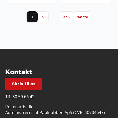
1
2
…
338
Næste
Kontakt
Skriv til os
Tlf.
30 59 66 42
Pokecards.dk
Administreres af Papklubben ApS (CVR: 40704647)