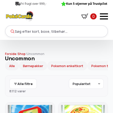
Fri fragt over 999,-
Kun 5 stjerner på Trustpilot
0
Søg efter kort, boxe, tilbehør…
Forside
/
Shop
/
Uncommon
Uncommon
Alle
Børnepakker
Pokemon enkeltkort
Pokemon tilb
Alle filtre
8.112 varer