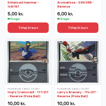
Enhanced Hammer -
Aromatisse - 036/088 -
148/167
Reverse
5,00
kr.
6,00
kr.
På lager
På lager
Tilføj til kurv
Tilføj til kurv
POKEMON ENKELTKORT
POKEMON ENKELTKORT
Hop's Cramorant - 177/217
Larry's Braviary - 174/217 -
- Reverse (Poke Ball)
Reverse (Poke Ball)
10,00
kr.
10,00
kr.