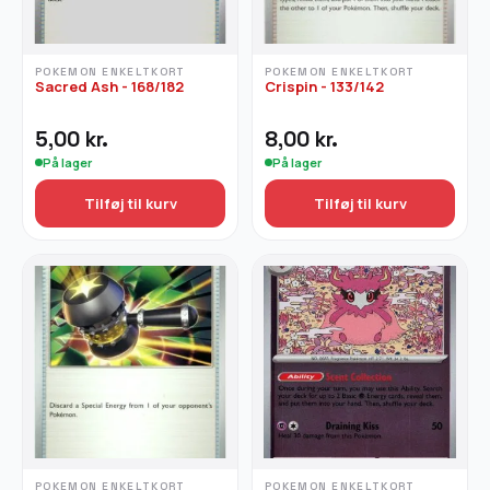
POKEMON ENKELTKORT
POKEMON ENKELTKORT
Sacred Ash - 168/182
Crispin - 133/142
5,00
kr.
8,00
kr.
På lager
På lager
Tilføj til kurv
Tilføj til kurv
POKEMON ENKELTKORT
POKEMON ENKELTKORT