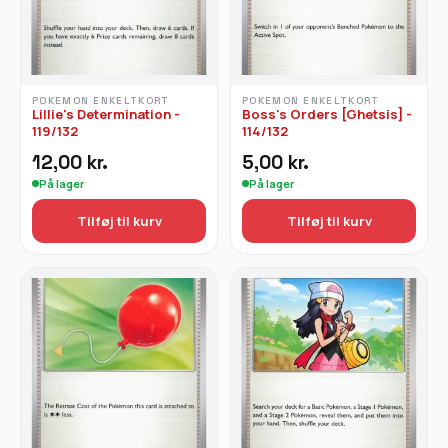
POKEMON ENKELTKORT
POKEMON ENKELTKORT
Lillie's Determination -
Boss's Orders [Ghetsis] -
119/132
114/132
12,00
kr.
5,00
kr.
På lager
På lager
Tilføj til kurv
Tilføj til kurv