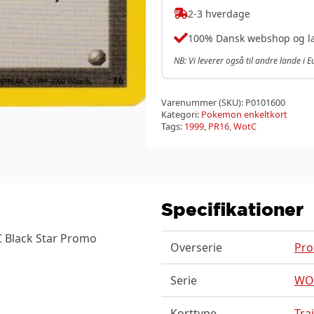
2-3 hverdage
100% Dansk webshop og l
NB: Vi leverer også til andre lande i 
Varenummer (SKU):
P0101600
Kategori:
Pokemon enkeltkort
Tags:
1999
,
PR16
,
WotC
Specifikationer
 Black Star Promo
Overserie
Pro
Serie
WOT
Korttype
Tra