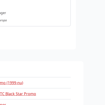
ager
Europa
mo (1999-nu)
C Black Star Promo
iner