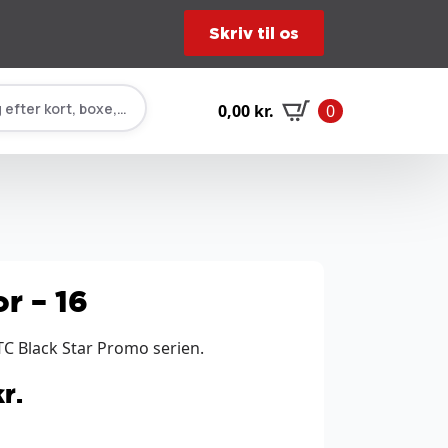
Skriv til os
 efter kort, boxe, tilbehør…
0,00
kr.
0
r – 16
C Black Star Promo serien.
kr.