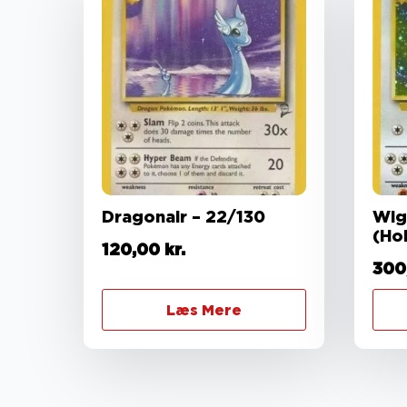
Dragonair – 22/130
Wig
(Ho
120,00
kr.
300
Læs Mere