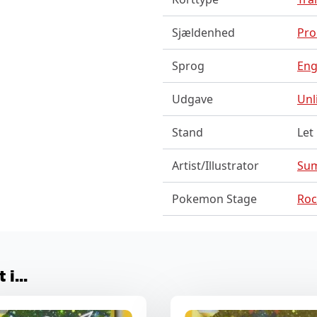
Sjældenhed
Pr
Sprog
Eng
Udgave
Unl
Stand
Let
Artist/Illustrator
Sum
Pokemon Stage
Roc
i...