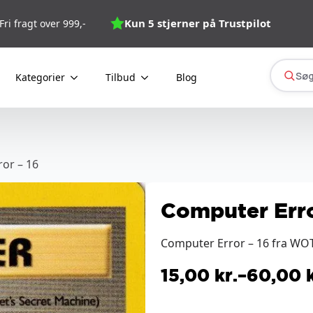
Kun 5 stjerner på Trustpilot
Fri fragt over 999,-
Søg
Kategorier
Tilbud
Blog
or – 16
Computer Erro
Computer Error – 16 fra WOT
15,00
kr.
–
60,00
Prisinterval:
15,00 kr.