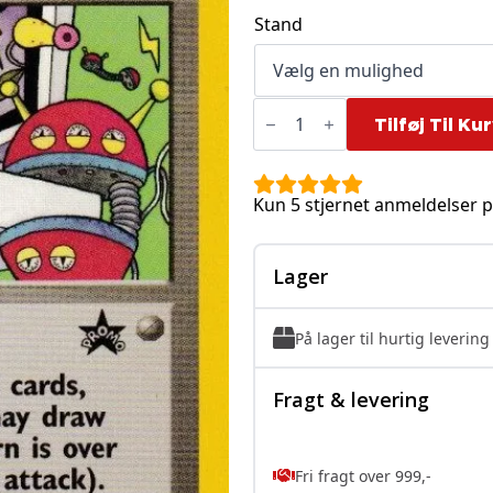
til
Stand
60,00 kr.
Computer
Error
Tilføj Til Ku
-
16
antal
Kun 5 stjernet anmeldelser p
Lager
På lager til hurtig levering
Fragt & levering
Fri fragt over 999,-