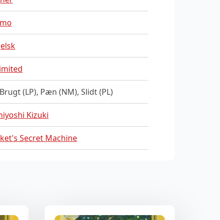
omo
elsk
imited
 Brugt (LP), Pæn (NM), Slidt (PL)
iyoshi Kizuki
ket's Secret Machine