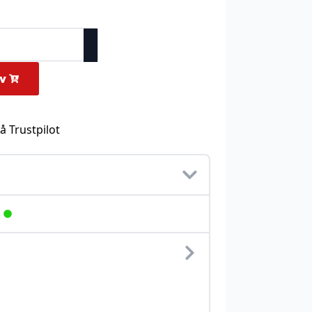
rv
å Trustpilot