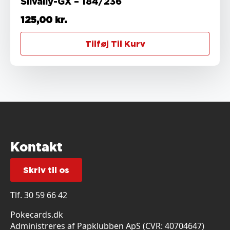
Silvally-GX – 184/236
125,00
kr.
Tilføj Til Kurv
Kontakt
Skriv til os
Tlf.
30 59 66 42
Pokecards.dk
Administreres af Papklubben ApS (CVR: 40704647)