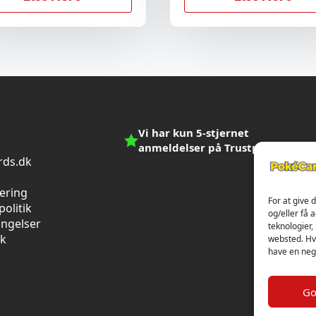
Vi har kun 5-stjernet
anmeldelser på Trustpilot
ds.dk
n
vering
For at give 
olitik
og/eller få 
ingelser
teknologier,
ik
websted. Hvi
have en nega
Go