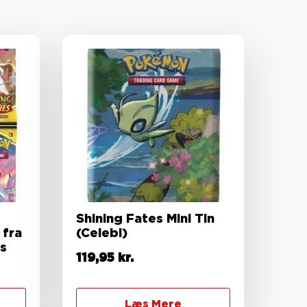
Shining Fates Mini Tin
 fra
(Celebi)
s
119,95
kr.
Læs Mere