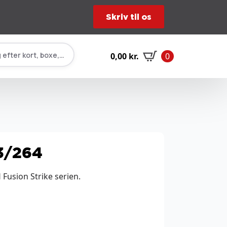
Skriv til os
 efter kort, boxe, tilbehør…
0,00
kr.
0
3/264
Fusion Strike serien.