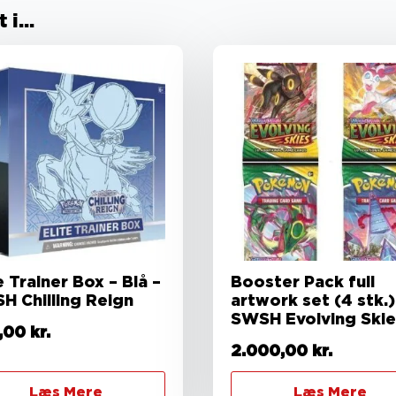
i...
e Trainer Box – Blå –
Booster Pack full
H Chilling Reign
artwork set (4 stk.)
SWSH Evolving Skie
,00
kr.
2.000,00
kr.
Læs Mere
Læs Mere