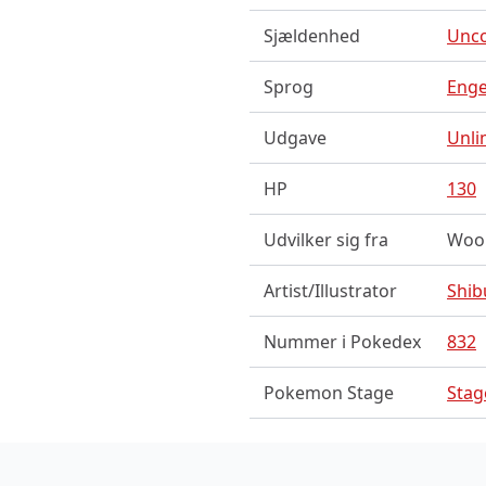
Sjældenhed
Unc
Sprog
Enge
Udgave
Unli
HP
130
Udvilker sig fra
Woo
Artist/Illustrator
Shib
Nummer i Pokedex
832
Pokemon Stage
Stag