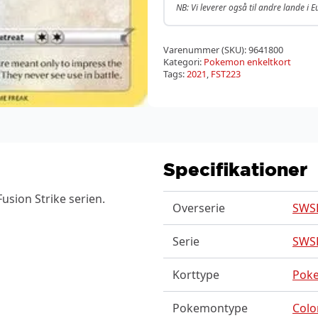
NB: Vi leverer også til andre lande i 
Varenummer (SKU):
9641800
Kategori:
Pokemon enkeltkort
Tags:
2021
,
FST223
Specifikationer
sion Strike serien.
Overserie
SWSH
Serie
SWSH
Korttype
Pok
Pokemontype
Colo