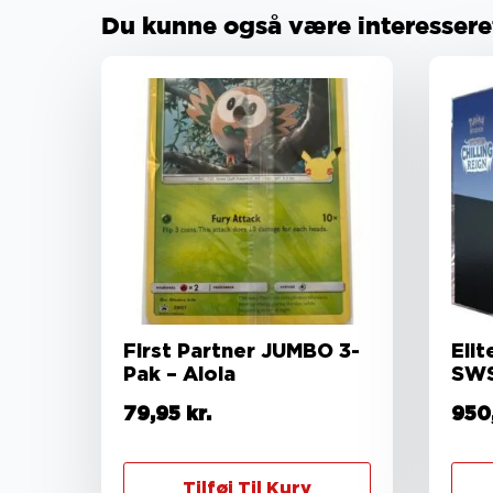
Du kunne også være interesseret 
First Partner JUMBO 3-
Elit
Pak – Alola
SWS
79,95
kr.
950
Tilføj Til Kurv