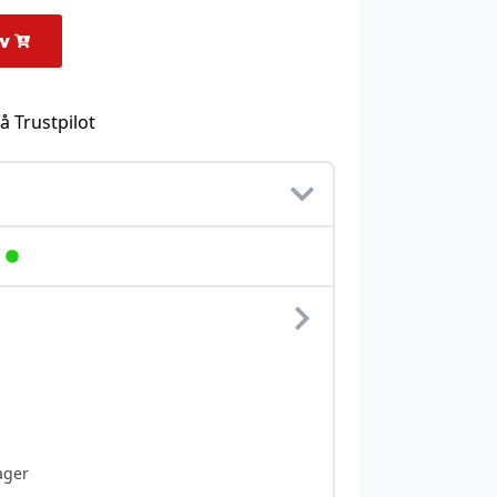
rv
å Trustpilot
ager