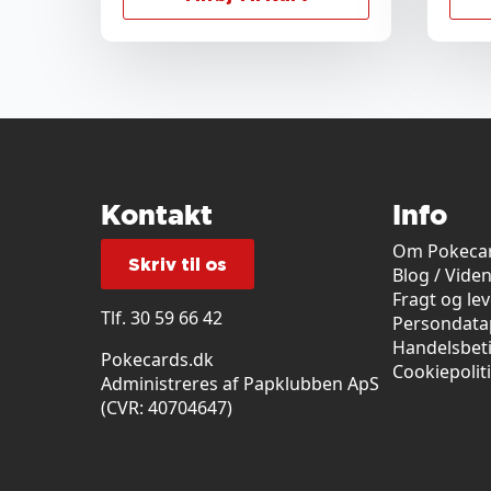
Kontakt
Info
Om Pokecar
Skriv til os
Blog / Vide
Fragt og le
Tlf.
30 59 66 42
Persondatap
Handelsbet
Pokecards.dk
Cookiepolit
Administreres af Papklubben ApS
(CVR: 40704647)