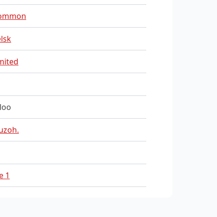
ommon
lsk
mited
loo
uzoh.
e 1