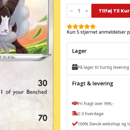
Dubwool
-
Tilføj Til Ku
223/264
antal
Kun 5 stjernet anmeldelser p
Lager
På lager til hurtig levering
Fragt & levering
Fri fragt over 999,-
2-3 hverdage
100% Dansk webshop og l