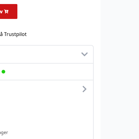
rv
å Trustpilot
ager