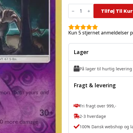
Dusclops
-
Tilføj Til Ku
52/147
-
Reverse
antal
Kun 5 stjernet anmeldelser p
Lager
På lager til hurtig levering
Fragt & levering
Fri fragt over 999,-
2-3 hverdage
100% Dansk webshop og l