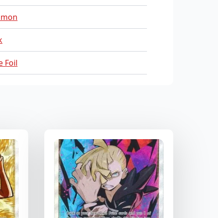
mmon
k
 Foil