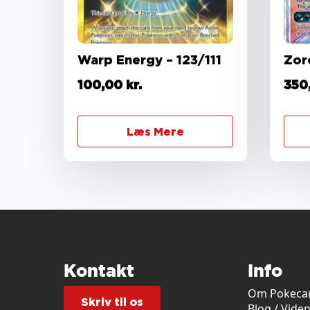
Warp Energy – 123/111
Zor
100,00
kr.
350
Læs Mere
Kontakt
Info
Om Pokecar
Skriv til os
Blog / Vide