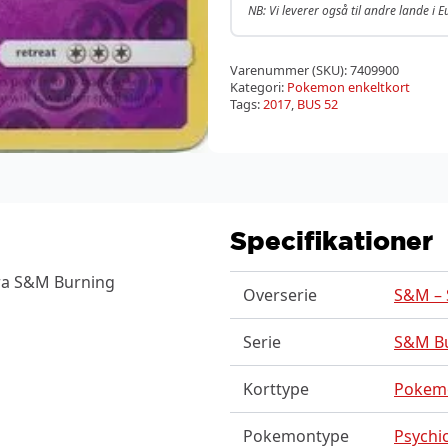
NB: Vi leverer også til andre lande i 
Varenummer (SKU):
7409900
Kategori:
Pokemon enkeltkort
Tags:
2017
,
BUS 52
Specifikationer
fra S&M Burning
Overserie
S&M – 
Serie
S&M B
Korttype
Pokem
Pokemontype
Psychic 