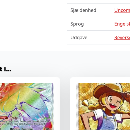
Sjældenhed
Unco
Sprog
Engels
Udgave
Reverse
i...