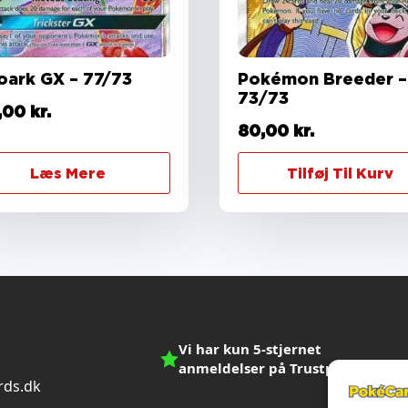
oark GX – 77/73
Pokémon Breeder –
73/73
,00
kr.
80,00
kr.
Læs Mere
Tilføj Til Kurv
Vi har kun 5-stjernet
anmeldelser på Trustpilot
ds.dk
n