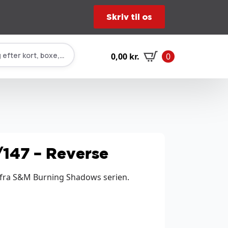
Skriv til os
 efter kort, boxe, tilbehør…
0,00
kr.
0
/147 – Reverse
 fra S&M Burning Shadows serien.