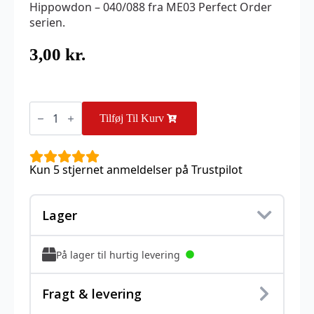
Hippowdon – 040/088 fra ME03 Perfect Order
serien.
3,00
kr.
Hippowdon
-
Tilføj Til Kurv
040/088
antal
Kun 5 stjernet anmeldelser på Trustpilot
Lager
På lager til hurtig levering
Fragt & levering