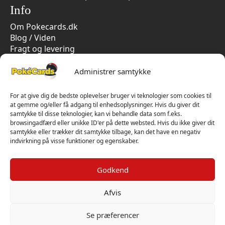
Info
Om Pokecards.dk
Blog / Viden
Fragt og levering
Persondatapolitik
Handelsbetingelser
Administrer samtykke
Cookiepolitik
Vi har kun 5-stjernet anmeldelser på Trustpilot
For at give dig de bedste oplevelser bruger vi teknologier som cookies til
at gemme og/eller få adgang til enhedsoplysninger. Hvis du giver dit
samtykke til disse teknologier, kan vi behandle data som f.eks.
browsingadfærd eller unikke ID'er på dette websted. Hvis du ikke giver dit
samtykke eller trækker dit samtykke tilbage, kan det have en negativ
indvirkning på visse funktioner og egenskaber.
Godkend
Afvis
Se præferencer