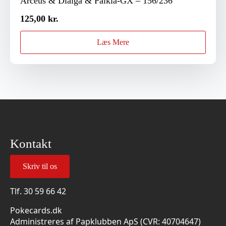
Arceus & Dialga & Palkia-GX – 156/236
125,00
kr.
Læs Mere
Kontakt
Skriv til os
Tlf.
30 59 66 42
Pokecards.dk
Administreres af Papklubben ApS (CVR: 40704647)