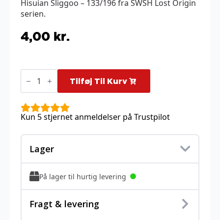
Hisuian Sliggoo – 133/196 fra SWSH Lost Origin
serien.
4,00
kr.
Hisuian
Sliggoo
Tilføj Til Kurv
-
133/196
antal
Kun 5 stjernet anmeldelser på Trustpilot
Lager
På lager til hurtig levering
Fragt & levering