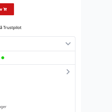
rv
å Trustpilot
ager