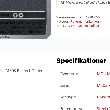
NB: Vi leverer også til andre lande i 
Varenummer (SKU):
12205650
Kategori:
Pokemon enkeltkort
Tags:
CES 18
,
POR 056
,
Spilbar
Specifikationer
fra ME03 Perfect Order
Overserie
ME – M
Serie
ME03 P
Korttype
Pokem
Pokemontype
Steel (