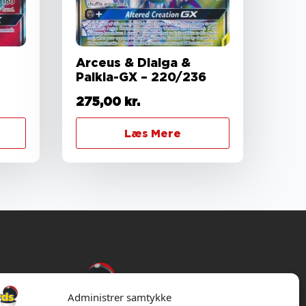
Arceus & Dialga &
Palkia-GX – 220/236
275,00
kr.
Læs Mere
Administrer samtykke