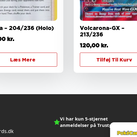
a – 204/236 (Holo)
Volcarona-GX –
213/236
00
kr.
120,00
kr.
Læs Mere
Tilføj Til Kurv
Vi har kun 5-stjernet
anmeldelser på Trustpilot
ds.dk