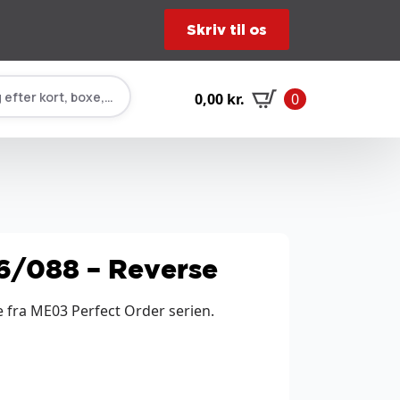
Skriv til os
 efter kort, boxe, tilbehør…
0,00
kr.
0
6/088 – Reverse
 fra ME03 Perfect Order serien.