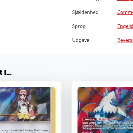
Sjældenhed
Comm
Sprog
Engels
Udgave
Reverse
i...