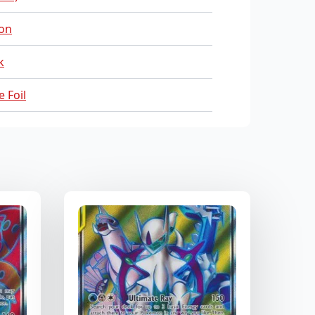
on
k
 Foil