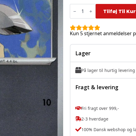
Honedge
-
Tilføj Til Ku
056/088
-
Reverse
antal
Kun 5 stjernet anmeldelser p
Lager
På lager til hurtig levering
Fragt & levering
Fri fragt over 999,-
2-3 hverdage
100% Dansk webshop og l