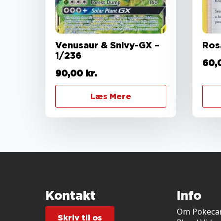
Venusaur & Snivy-GX –
Ros
1/236
60,
90,00
kr.
Læs Mere
Kontakt
Info
Om Pokecar
Skriv til os