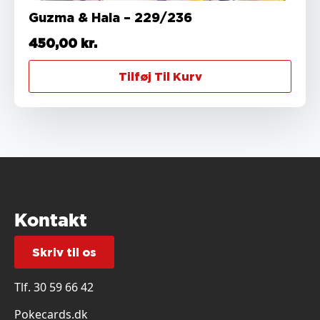
Guzma & Hala – 229/236
450,00
kr.
Tilføj Til Kurv
Kontakt
Skriv til os
Tlf.
30 59 66 42
Pokecards.dk