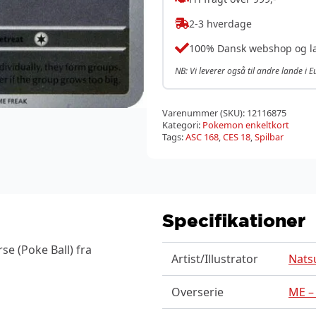
2-3 hverdage
100% Dansk webshop og l
NB: Vi leverer også til andre lande i 
Varenummer (SKU):
12116875
Kategori:
Pokemon enkeltkort
Tags:
ASC 168
,
CES 18
,
Spilbar
Specifikationer
se (Poke Ball) fra
Artist/Illustrator
Nats
Overserie
ME –