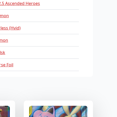
.5 Ascended Heroes
emon
less (Hvid)
mon
lsk
se Foil