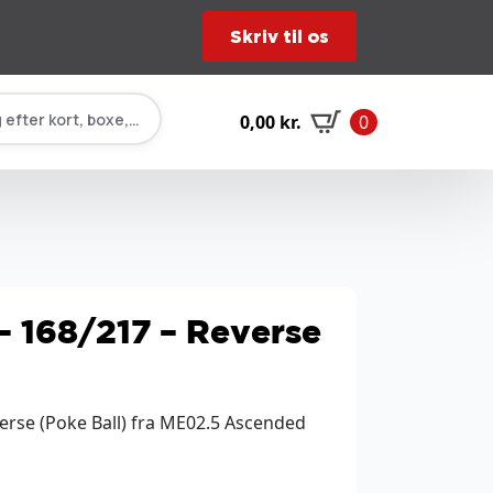
Skriv til os
 efter kort, boxe, tilbehør…
0,00
kr.
0
 – 168/217 – Reverse
verse (Poke Ball) fra ME02.5 Ascended