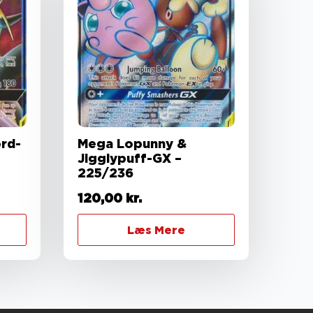
rd-
Mega Lopunny &
Jigglypuff-GX –
225/236
120,00
kr.
Læs Mere