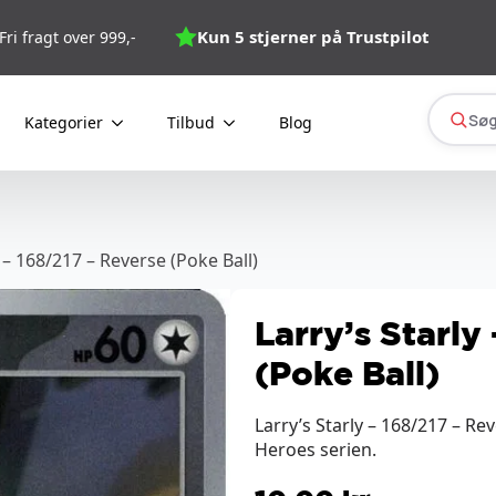
Kun 5 stjerner på Trustpilot
Fri fragt over 999,-
Søg
Kategorier
Tilbud
Blog
y – 168/217 – Reverse (Poke Ball)
Larry’s Starly
(Poke Ball)
Larry’s Starly – 168/217 – Re
Heroes serien.