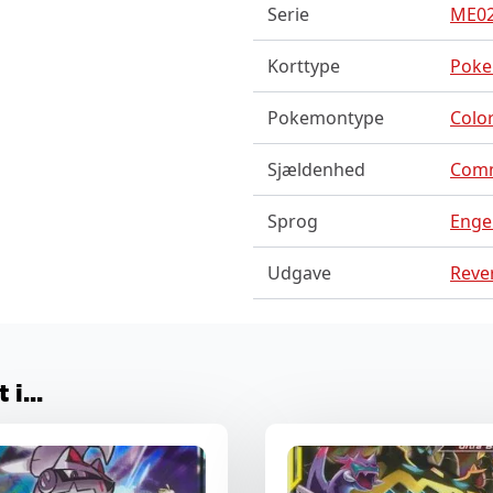
Serie
ME02
Korttype
Pok
Pokemontype
Color
Sjældenhed
Com
Sprog
Enge
Udgave
Rever
i...