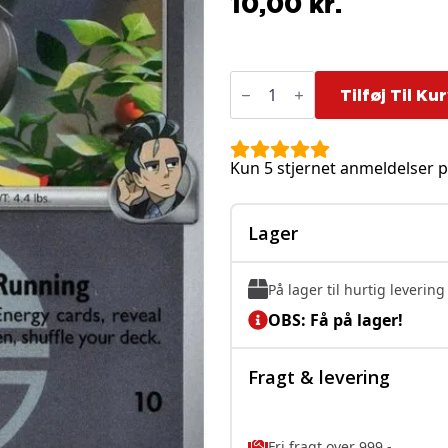
10,00
kr.
Larry's
Starly
Tilføj Til Ku
-
168/217
-
Reverse
Kun 5 stjernet anmeldelser p
(Poke
Ball)
antal
Lager
På lager til hurtig levering
OBS: Få på lager!
Fragt & levering
Fri fragt over 999,-