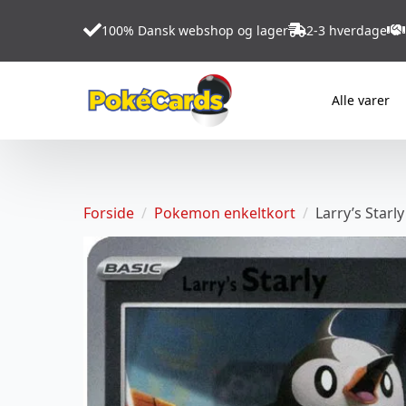
100% Dansk webshop og lager
2-3 hverdage
Alle varer
Forside
Pokemon enkeltkort
Larry’s Starl