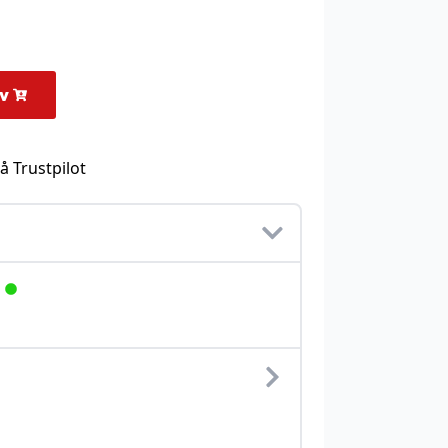
rv
å Trustpilot