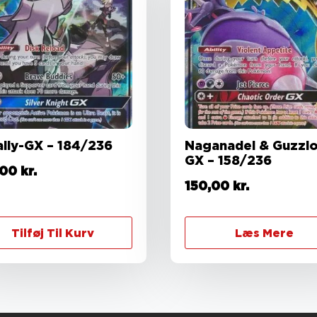
ally-GX – 184/236
Naganadel & Guzzlo
GX – 158/236
,00
kr.
150,00
kr.
Tilføj Til Kurv
Læs Mere