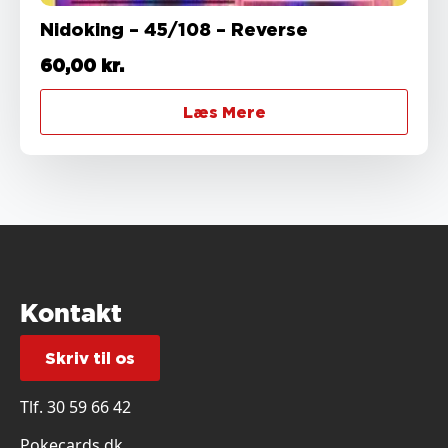
Nidoking – 45/108 – Reverse
60,00
kr.
Læs Mere
Kontakt
Skriv til os
Tlf.
30 59 66 42
Pokecards.dk