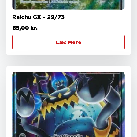
Raichu GX – 29/73
65,00
kr.
Læs Mere