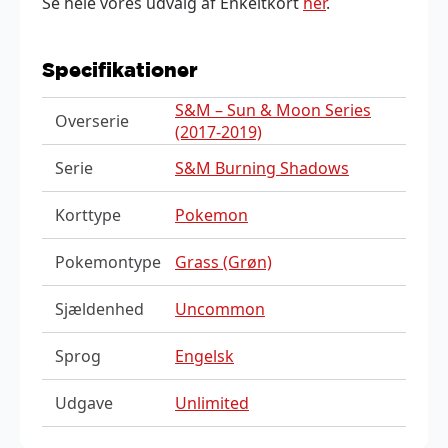
Se hele vores udvalg af Enkeltkort
her
.
Specifikationer
S&M – Sun & Moon Series
Overserie
(2017-2019)
Serie
S&M Burning Shadows
Korttype
Pokemon
Pokemontype
Grass (Grøn)
Sjældenhed
Uncommon
Sprog
Engelsk
Udgave
Unlimited