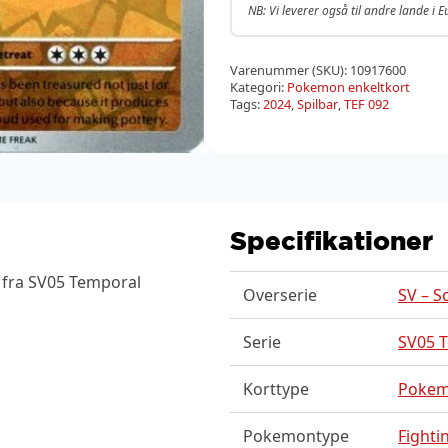
NB: Vi leverer også til andre lande i 
Varenummer (SKU):
10917600
Kategori:
Pokemon enkeltkort
Tags:
2024
,
Spilbar
,
TEF 092
Specifikationer
 fra SV05 Temporal
Overserie
SV – S
Serie
SV05 
Korttype
Poke
Pokemontype
Fighti