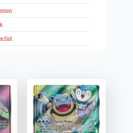
mmon
sk
e Foil