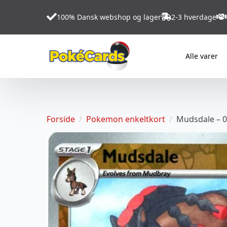
100% Dansk webshop og lager
2-3 hverdage
Alle varer
Forside
Pokemon enkeltkort
Mudsdale – 0