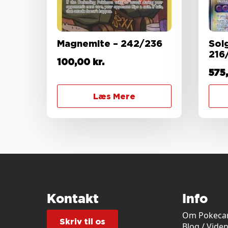
Magnemite – 242/236
Sol
216
100,00
kr.
575
Læs Mere
Kontakt
Info
Om Pokecar
Skriv til os
Blog / Vide