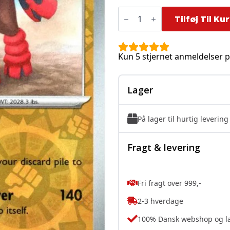
Mudsdale
-
Tilføj Til Ku
092/162
-
Reverse
antal
Kun 5 stjernet anmeldelser p
Lager
På lager til hurtig levering
Fragt & levering
Fri fragt over 999,-
2-3 hverdage
100% Dansk webshop og l