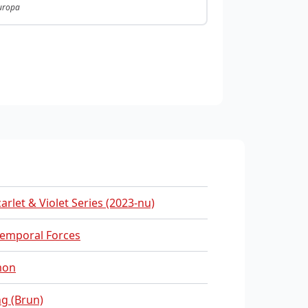
Europa
carlet & Violet Series (2023-nu)
Temporal Forces
mon
ng (Brun)