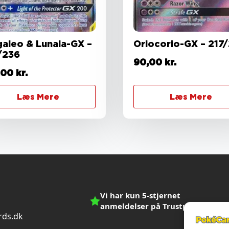
galeo & Lunala-GX –
Oriocorio-GX – 217
/236
90,00
kr.
,00
kr.
Læs Mere
Læs Mere
Vi har kun 5-stjernet
anmeldelser på Trustpilot
ds.dk
n