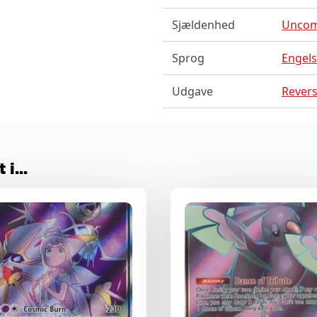
Sjældenhed
Unco
Sprog
Engel
Udgave
Revers
i...