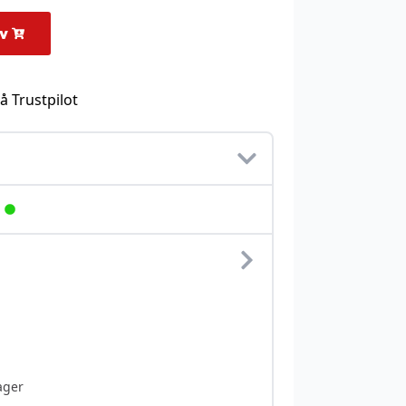
rv
å Trustpilot
ager