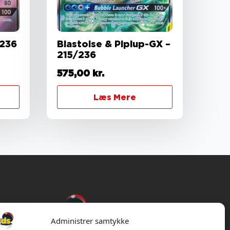
/236
Blastoise & Piplup-GX –
215/236
575,00
kr.
Læs Mere
Administrer samtykke