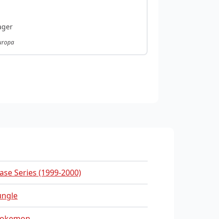
ager
Europa
ase Series (1999-2000)
ungle
okemon