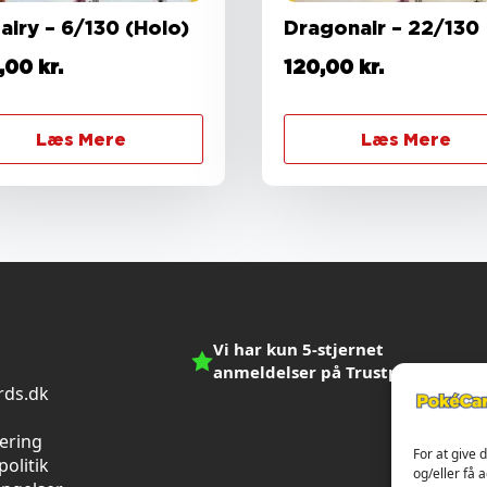
airy – 6/130 (Holo)
Dragonair – 22/130
,00
kr.
120,00
kr.
Læs Mere
Læs Mere
Vi har kun 5-stjernet
anmeldelser på Trustpilot
ds.dk
n
vering
For at give 
olitik
og/eller få 