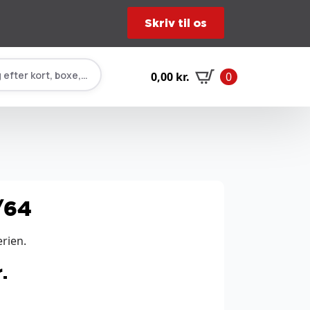
Skriv til os
 efter kort, boxe, tilbehør…
0,00
kr.
0
/64
erien.
.