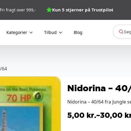
Kun 5 stjerner på Trustpilot
Fri fragt over 999,-
Søg
Kategorier
Tilbud
Blog
0/64
Nidorina – 40
Nidorina – 40/64 fra Jungle s
5,00
kr.
–
30,00
kr
Prisinterval:
5,00 kr.