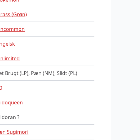
rass (Grøn)
Uncommon
ngelsk
nlimited
et Brugt (LP), Pæn (NM), Slidt (PL)
0
idoqueen
idoran ?
en Sugimori