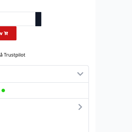
rv
å Trustpilot