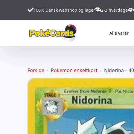
100% Dansk webshop og lager
2-3 hverdage
Alle varer
Forside
Pokemon enkeltkort
Nidorina – 4