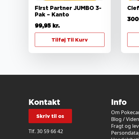
First Partner JUMBO 3-
Clef
Pak – Kanto
300
99,95
kr.
Tilføj Til Kurv
Kontakt
Info
Om Pokecar
Skriv til os
Blog / Vide
Fragt og le
Tlf.
30 59 66 42
Persondatap