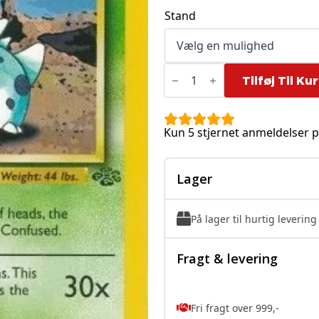
til
Stand
30,00 kr.
Nidorina
-
Tilføj Til Ku
40/64
antal
Kun 5 stjernet anmeldelser p
Lager
På lager til hurtig levering
Fragt & levering
Fri fragt over 999,-