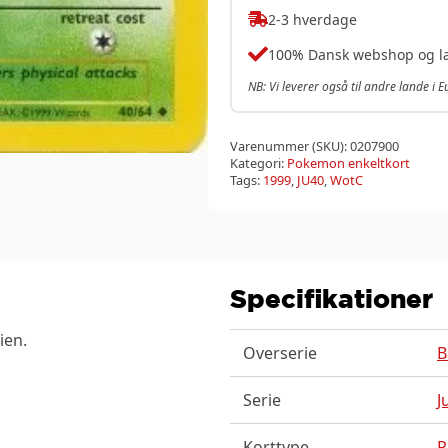
2-3 hverdage
100% Dansk webshop og l
NB: Vi leverer også til andre lande i 
Varenummer (SKU):
0207900
Kategori:
Pokemon enkeltkort
Tags:
1999
,
JU40
,
WotC
Specifikationer
ien.
Overserie
B
Serie
J
Korttype
P