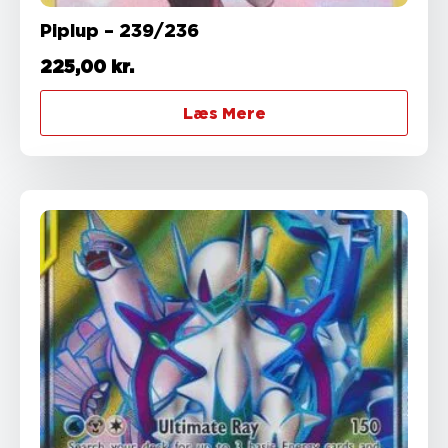
Piplup – 239/236
225,00
kr.
Læs Mere