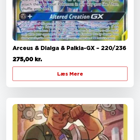
Arceus & Dialga & Palkia-GX – 220/236
275,00
kr.
Læs Mere