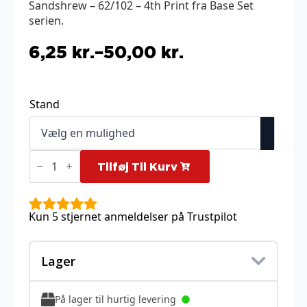
Sandshrew – 62/102 – 4th Print fra Base Set
serien.
6,25
kr.
–
50,00
kr.
Prisinterval:
6,25 kr.
til
Stand
50,00 kr.
Sandshrew
-
Tilføj Til Kurv
62/102
-
4th
Print
Kun 5 stjernet anmeldelser på Trustpilot
antal
Lager
På lager til hurtig levering