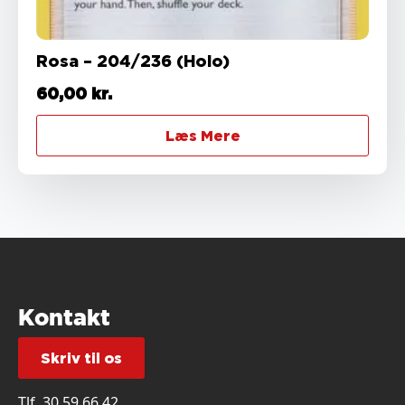
Rosa – 204/236 (Holo)
60,00
kr.
Læs Mere
Kontakt
Skriv til os
Tlf.
30 59 66 42