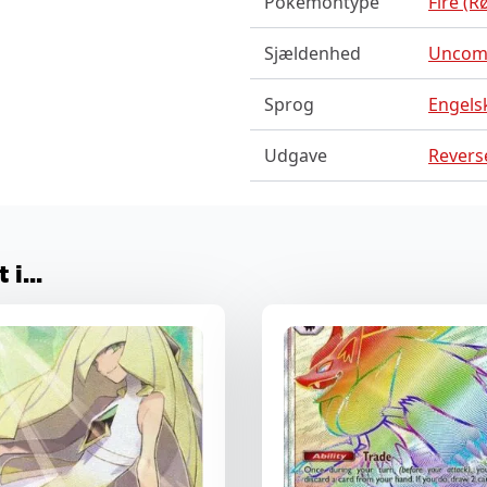
Pokemontype
Fire (R
Sjældenhed
Unco
Sprog
Engels
Udgave
Reverse
i...