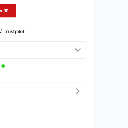
rv
å Trustpilot