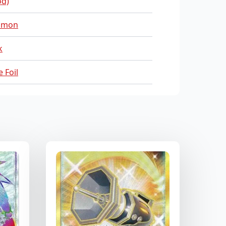
ød)
mmon
k
 Foil