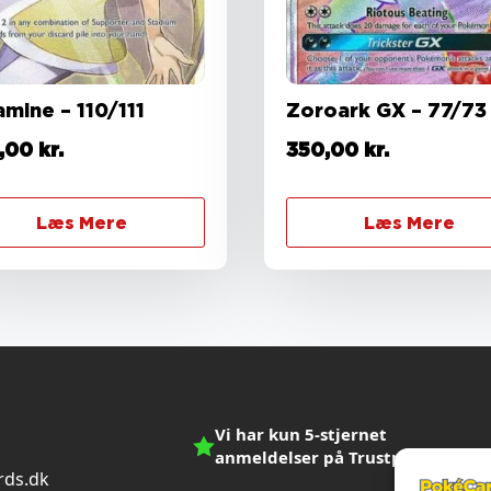
amine – 110/111
Zoroark GX – 77/73
,00
kr.
350,00
kr.
Læs Mere
Læs Mere
Vi har kun 5-stjernet
anmeldelser på Trustpilot
ds.dk