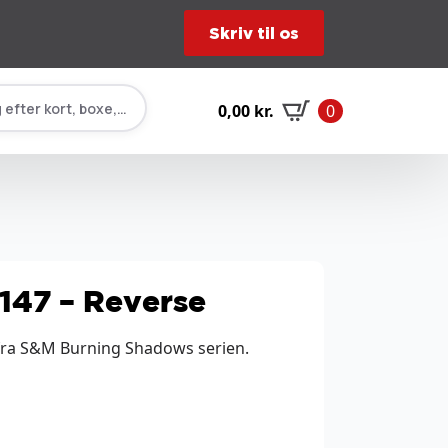
Skriv til os
 efter kort, boxe, tilbehør…
0,00
kr.
0
/147 – Reverse
 fra S&M Burning Shadows serien.