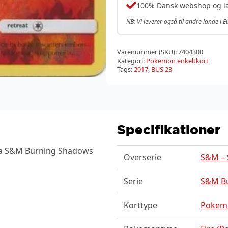
100% Dansk webshop og l
NB: Vi leverer også til andre lande i 
Varenummer (SKU):
7404300
Kategori:
Pokemon enkeltkort
Tags:
2017
,
BUS 23
Specifikationer
fra S&M Burning Shadows
Overserie
S&M – 
Serie
S&M B
Korttype
Pokem