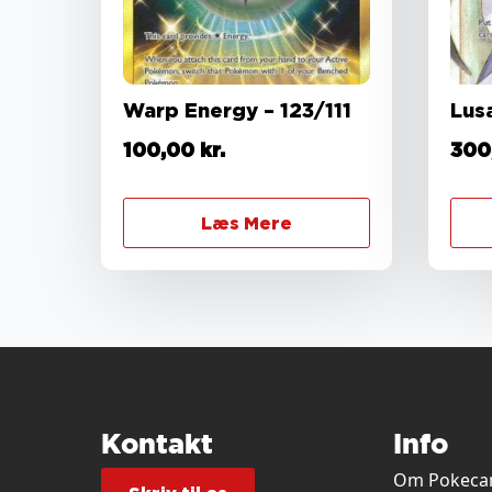
Warp Energy – 123/111
Lus
100,00
kr.
300
Læs Mere
Kontakt
Info
Om Pokecar