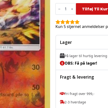
Simisear
-
Tilføj Til Ku
23/147
-
Reverse
antal
Kun 5 stjernet anmeldelser p
Lager
På lager til hurtig levering
OBS: Få på lager!
Fragt & levering
Fri fragt over 999,-
2-3 hverdage