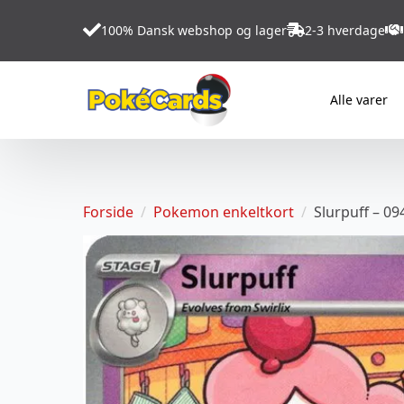
100% Dansk webshop og lager
2-3 hverdage
Alle varer
Forside
Pokemon enkeltkort
Slurpuff – 09