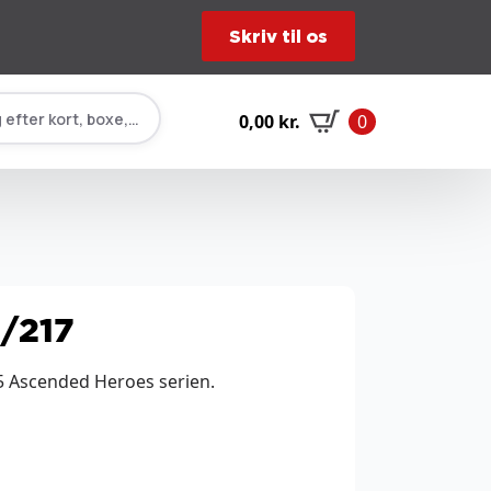
Skriv til os
 efter kort, boxe, tilbehør…
0,00
kr.
0
4/217
.5 Ascended Heroes serien.