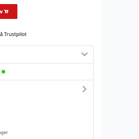
rv
å Trustpilot
ager