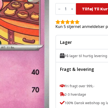
Slurpuff
-
Tilføj Til Ku
094/217
antal
Kun 5 stjernet anmeldelser p
Lager
På lager til hurtig levering
Fragt & levering
Fri fragt over 999,-
2-3 hverdage
100% Dansk webshop og l