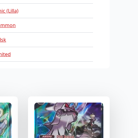
ic (Lilla)
ommon
lsk
mited