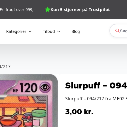
Kun 5 stjerner på Trustpilot
Fri fragt over 999,-
Søg
Kategorier
Tilbud
Blog
4/217
Slurpuff – 09
Slurpuff – 094/217 fra ME02
3,00
kr.