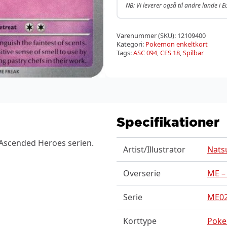
NB: Vi leverer også til andre lande i 
Varenummer (SKU):
12109400
Kategori:
Pokemon enkeltkort
Tags:
ASC 094
,
CES 18
,
Spilbar
Specifikationer
 Ascended Heroes serien.
Artist/Illustrator
Nats
Overserie
ME –
Serie
ME02
Korttype
Pok