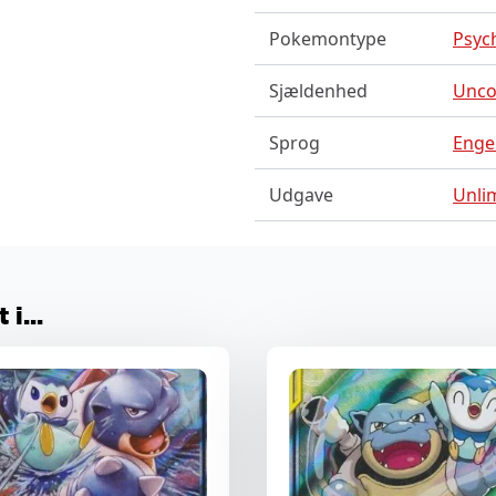
Pokemontype
Psych
Sjældenhed
Unc
Sprog
Enge
Udgave
Unli
i...