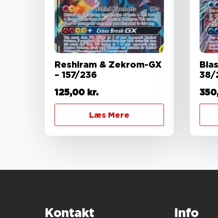
Reshiram & Zekrom-GX
Bla
– 157/236
38/
125,00
kr.
350
Læs Mere
Kontakt
Info