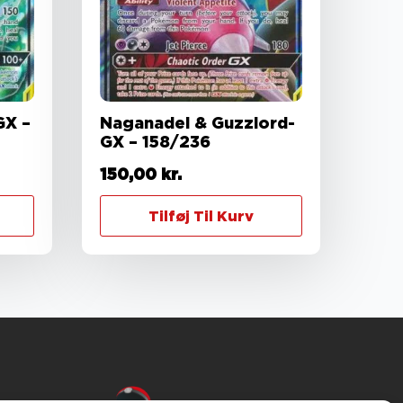
GX –
Naganadel & Guzzlord-
GX – 158/236
150,00
kr.
Tilføj Til Kurv