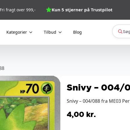
Kun 5 stjerner på Trustpilot
Fri fragt over 999,-
Søg
Kategorier
Tilbud
Blog
88
Snivy – 004/
Snivy – 004/088 fra ME03 Per
4,00
kr.