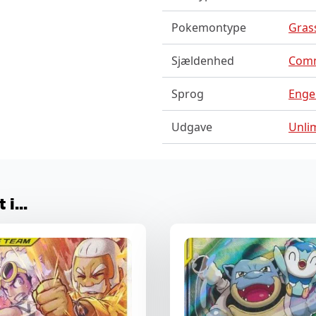
Pokemontype
Gras
Sjældenhed
Com
Sprog
Enge
Udgave
Unli
i...