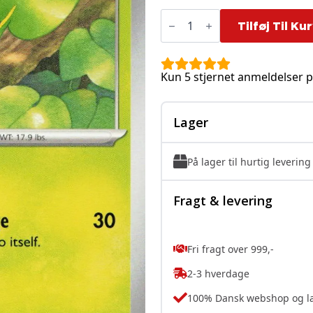
Snivy
-
Tilføj Til Ku
004/088
antal
Kun 5 stjernet anmeldelser p
Lager
På lager til hurtig levering
Fragt & levering
Fri fragt over 999,-
2-3 hverdage
100% Dansk webshop og l