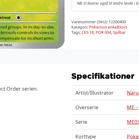
NB: Vi leverer også til andre lande i 
Varenummer (SKU):
12200400
Kategori:
Pokemon enkeltkort
Tags:
CES 18
,
POR 004
,
Spilbar
Specifikationer
ct Order serien.
Artist/Illustrator
Naru
Overserie
ME –
Serie
ME03
Korttype
Pok