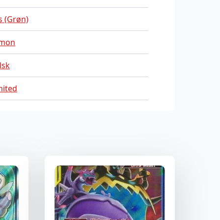
s (Grøn)
mon
lsk
mited