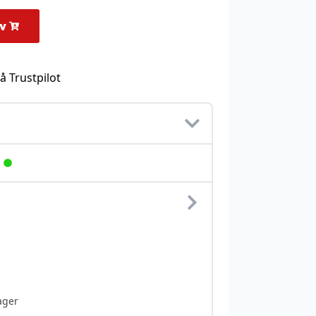
rv
å Trustpilot
ager