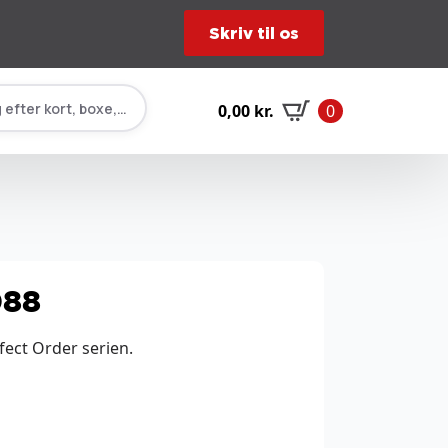
Skriv til os
 efter kort, boxe, tilbehør…
0,00
kr.
0
088
fect Order serien.