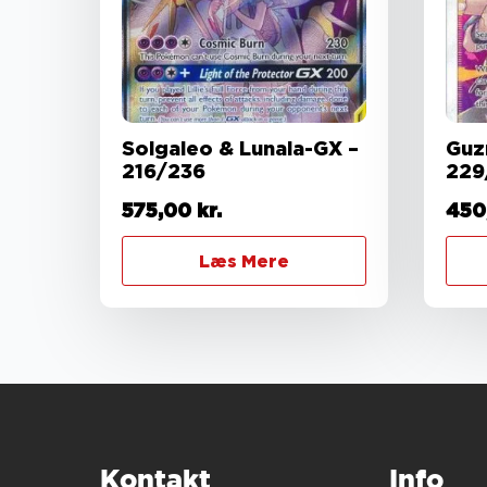
Solgaleo & Lunala-GX –
Guz
216/236
229
575,00
kr.
450
Læs Mere
Kontakt
Info