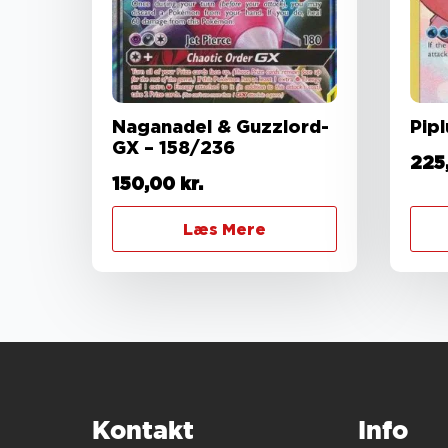
Naganadel & Guzzlord-
Pip
GX – 158/236
225
150,00
kr.
Læs Mere
Kontakt
Info