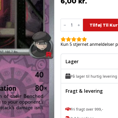
6,00
kr.
Team
Rocket's
Tilføj Til Ku
Hypno
-
080/182
-
Kun 5 stjernet anmeldelser p
Reverse
antal
Lager
På lager til hurtig levering
Fragt & levering
Fri fragt over 999,-