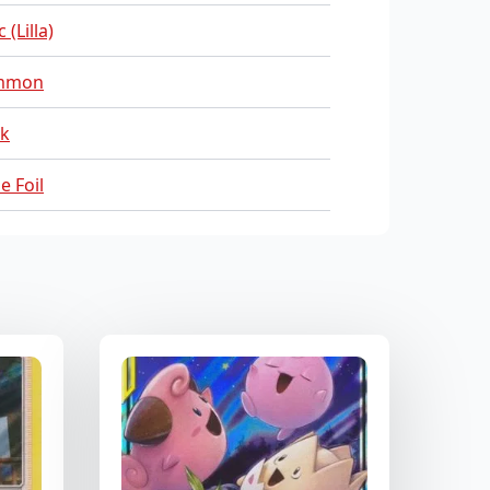
 (Lilla)
mmon
sk
e Foil