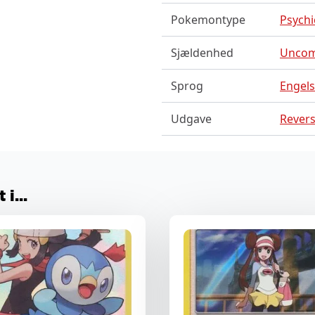
Pokemontype
Psychic
Sjældenhed
Unco
Sprog
Engel
Udgave
Revers
i...