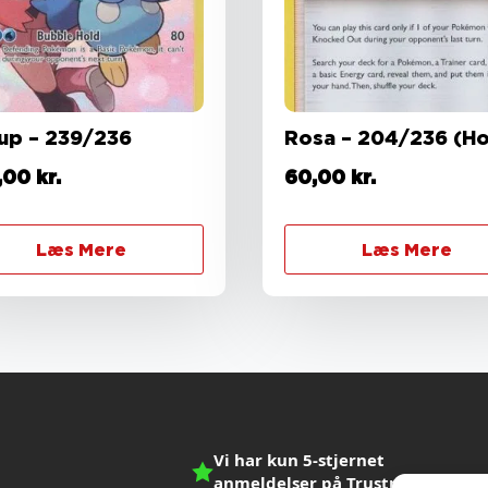
lup – 239/236
Rosa – 204/236 (Ho
,00
kr.
60,00
kr.
Læs Mere
Læs Mere
Vi har kun 5-stjernet
anmeldelser på Trustpilot