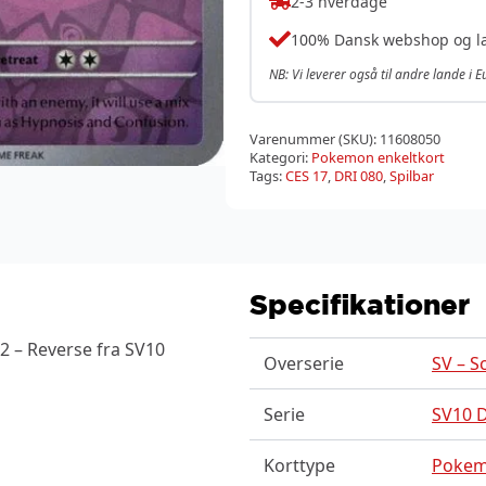
2-3 hverdage
100% Dansk webshop og l
NB: Vi leverer også til andre lande i 
Varenummer (SKU):
11608050
Kategori:
Pokemon enkeltkort
Tags:
CES 17
,
DRI 080
,
Spilbar
Specifikationer
2 – Reverse fra SV10
Overserie
SV – S
Serie
SV10 D
Korttype
Poke