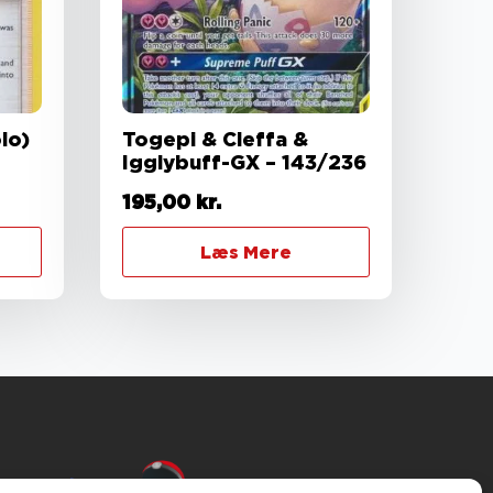
lo)
Togepi & Cleffa &
Igglybuff-GX – 143/236
195,00
kr.
Læs Mere