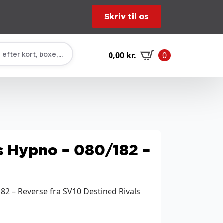
Skriv til os
 efter kort, boxe, tilbehør…
0,00
kr.
0
s Hypno – 080/182 –
82 – Reverse fra SV10 Destined Rivals