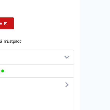
rv
å Trustpilot