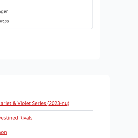
ager
Europa
carlet & Violet Series (2023-nu)
estined Rivals
mon