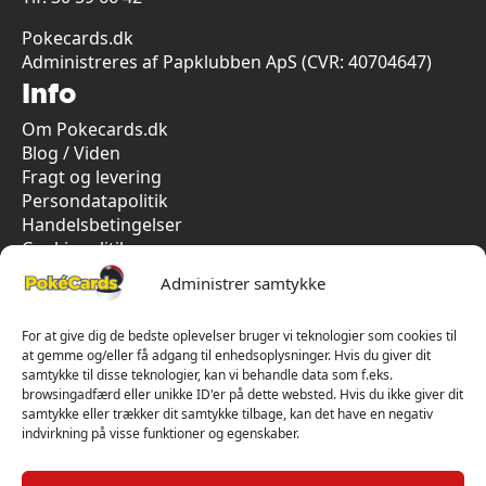
Pokecards.dk
Administreres af Papklubben ApS (CVR: 40704647)
Info
Om Pokecards.dk
Blog / Viden
Fragt og levering
Persondatapolitik
Handelsbetingelser
Cookiepolitik
Vi har kun 5-stjernet anmeldelser på Trustpilot
Administrer samtykke
For at give dig de bedste oplevelser bruger vi teknologier som cookies til
at gemme og/eller få adgang til enhedsoplysninger. Hvis du giver dit
samtykke til disse teknologier, kan vi behandle data som f.eks.
browsingadfærd eller unikke ID'er på dette websted. Hvis du ikke giver dit
samtykke eller trækker dit samtykke tilbage, kan det have en negativ
indvirkning på visse funktioner og egenskaber.