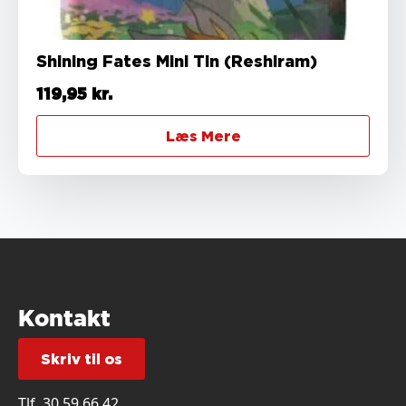
Shining Fates Mini Tin (Reshiram)
119,95
kr.
Læs Mere
Kontakt
Skriv til os
Tlf.
30 59 66 42