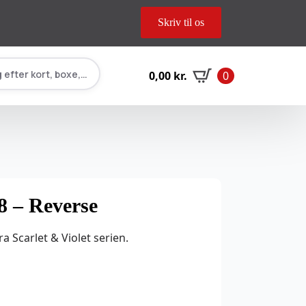
Skriv til os
 efter kort, boxe, tilbehør…
0,00
kr.
0
98 – Reverse
ra Scarlet & Violet serien.