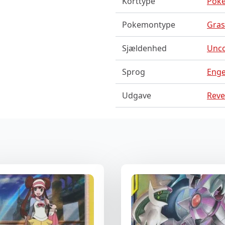
Korttype
Pok
Pokemontype
Gras
Sjældenhed
Unc
Sprog
Enge
Udgave
Reve