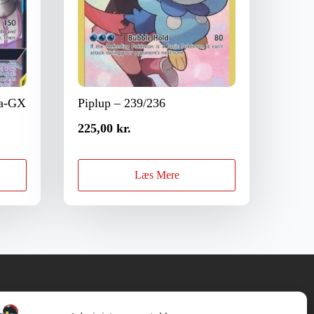
ia-GX
Piplup – 239/236
225,00
kr.
Læs Mere