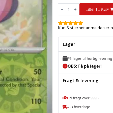
Vivillon
-
Tilføj Til Kurv
010/198
-
Reverse
antal
Kun 5 stjernet anmeldelser p
Lager
På lager til hurtig levering
OBS: Få på lager!
Fragt & levering
Fri fragt over 999,-
2-3 hverdage