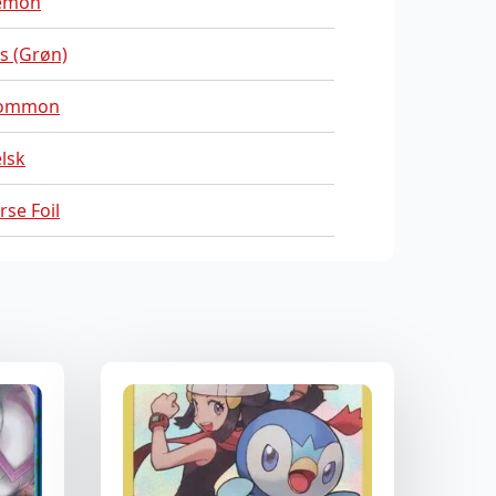
emon
s (Grøn)
ommon
lsk
rse Foil