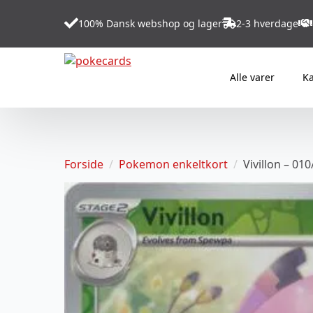
100% Dansk webshop og lager
2-3 hverdage
Alle varer
Ka
Forside
Pokemon enkeltkort
Vivillon – 01