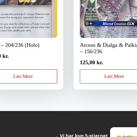
 – 204/236 (Holo)
Arceus & Dialga & Palk
– 156/236
0
kr.
125,00
kr.
Læs Mere
Læs Mere
Vi har kun 5-stjernet