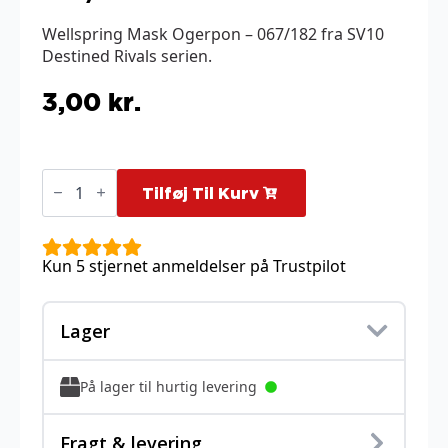
Wellspring Mask Ogerpon – 067/182 fra SV10
Destined Rivals serien.
3,00
kr.
Wellspring
Mask
Tilføj Til Kurv
Ogerpon
-
067/182
antal
Kun 5 stjernet anmeldelser på Trustpilot
Lager
På lager til hurtig levering
Fragt & levering