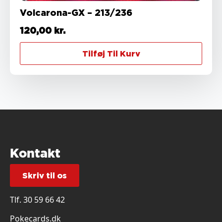
Volcarona-GX – 213/236
120,00
kr.
Tilføj Til Kurv
Kontakt
Skriv til os
Tlf.
30 59 66 42
Pokecards.dk