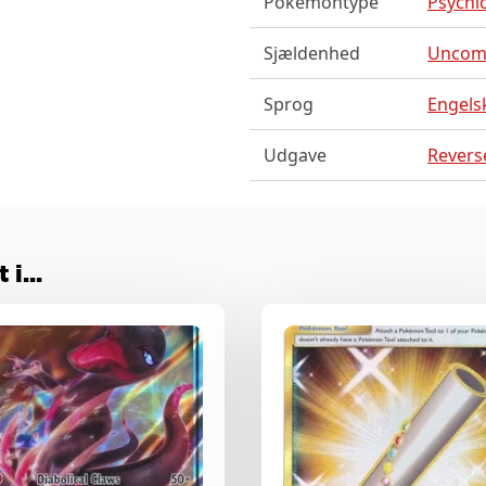
Pokemontype
Psychic 
Sjældenhed
Unco
Sprog
Engels
Udgave
Reverse
i...