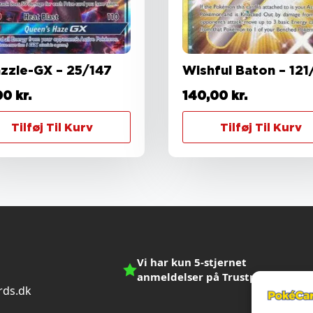
azzle-GX – 25/147
Wishful Baton – 121/
00
kr.
140,00
kr.
Tilføj Til Kurv
Tilføj Til Kurv
Vi har kun 5-stjernet
anmeldelser på Trustpilot
ds.dk
n