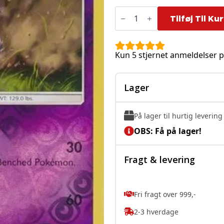
Whirlipede
-
Tilføj Til Ku
57/147
-
Reverse
antal
Kun 5 stjernet anmeldelser p
Lager
På lager til hurtig levering
OBS: Få på lager!
Fragt & levering
Fri fragt over 999,-
2-3 hverdage