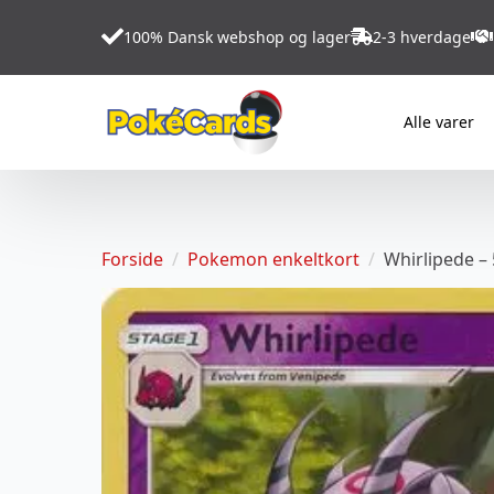
100% Dansk webshop og lager
2-3 hverdage
Alle varer
Forside
Pokemon enkeltkort
Whirlipede –