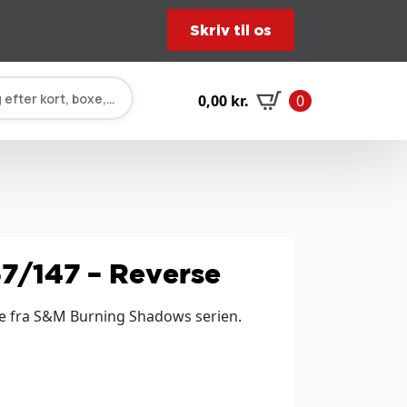
Skriv til os
 efter kort, boxe, tilbehør…
0,00
kr.
0
57/147 – Reverse
se fra S&M Burning Shadows serien.