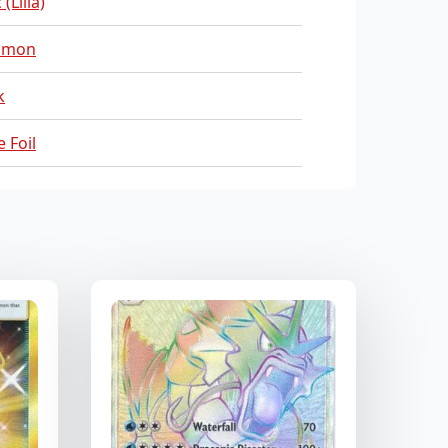
(Lilla)
mmon
k
 Foil