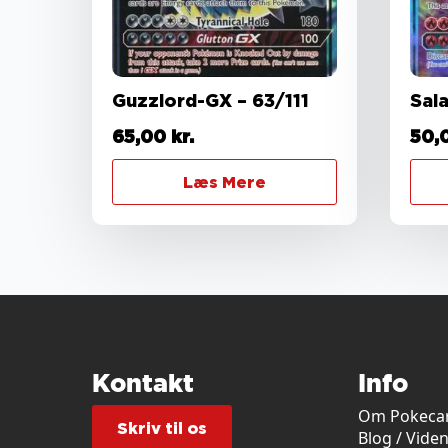
Guzzlord-GX – 63/111
Sal
65,00
kr.
50,
Læs Mere
Kontakt
Info
Om Pokecar
Skriv til os
Blog / Vide