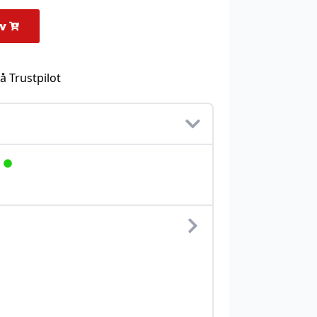
rv
å Trustpilot