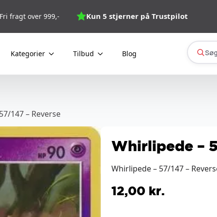
Kun 5 stjerner på Trustpilot
Fri fragt over 999,-
Søg
Kategorier
Tilbud
Blog
 57/147 – Reverse
Whirlipede – 
Whirlipede – 57/147 – Rever
12,00
kr.