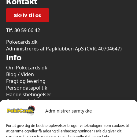
Kontakt
Skriv til os
Tlf.
30 59 66 42
Pokecards.dk
Administreres af Papklubben ApS (CVR: 40704647)
Info
Om Pokecards.dk
Blog / Viden
Fragt og levering
Persondatapolitik
Handelsbetingelser
Cookiepolitik
Vi har kun 5-stjernet anmeldelser på Trustpilot
Administrer samtykke
For at give dig de bedste oplevelser bruger vi teknologier som cookies til
at gemme og/eller få adgang til enhedsoplysninger. Hvis du giver dit
samtykke til disse teknologier, kan vi behandle data som f.eks.