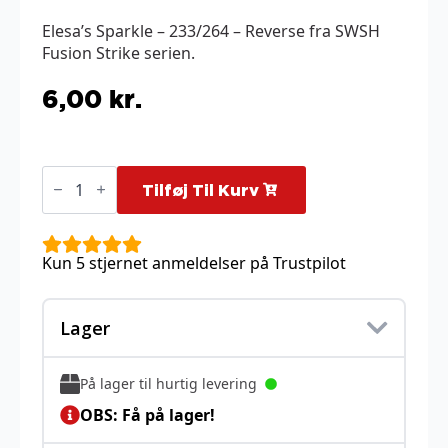
Elesa’s Sparkle – 233/264 – Reverse fra SWSH
Fusion Strike serien.
6,00
kr.
Elesa's
Sparkle
Tilføj Til Kurv
-
233/264
-
Reverse
Kun 5 stjernet anmeldelser på Trustpilot
antal
Lager
På lager til hurtig levering
OBS: Få på lager!