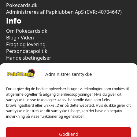
Pokecards.dk
Administreres af Papklubben ApS (CVR: 40704647)
Info
Om Pokecards.dk
Blog / Viden
Fragt og levering
Persondatapolitik
Handelsbetingelser
Cookiepolitik
Vi har kun 5-stjernet anmeldelser på Trustpilot
Administrer samtykke
For at give dig de bedste oplevelser bruger vi teknologier som cookies til
at gemme og/eller få adgang til enhedsoplysninger. Hvis du giver dit
samtykke til disse teknologier, kan vi behandle data som f.eks.
browsingadfærd eller unikke ID'er på dette websted. Hvis du ikke giver dit
samtykke eller trækker dit samtykke tilbage, kan det have en negativ
indvirkning på visse funktioner og egenskaber.
Godkend