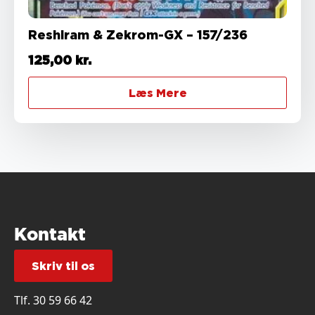
Reshiram & Zekrom-GX – 157/236
125,00
kr.
Læs Mere
Kontakt
Skriv til os
Tlf.
30 59 66 42