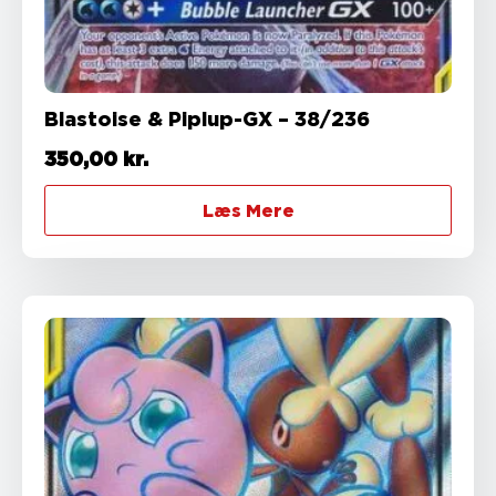
Blastoise & Piplup-GX – 38/236
350,00
kr.
Læs Mere