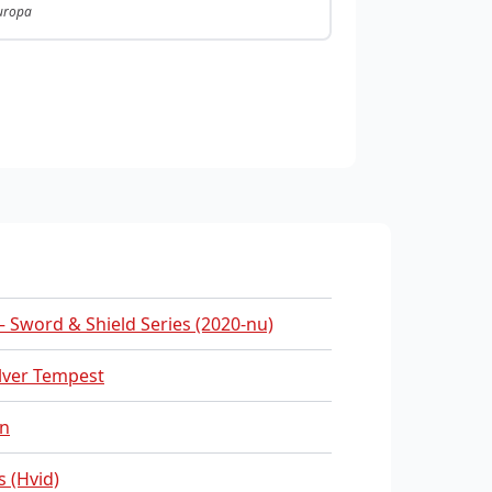
Europa
 Sword & Shield Series (2020-nu)
lver Tempest
n
s (Hvid)