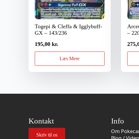
Togepi & Cleffa & Igglybuff-
Arce
GX – 143/236
– 22
195,00
kr.
275,
Læs Mere
Kontakt
Info
Om Pokecar
Skriv til os
Blog / Vide