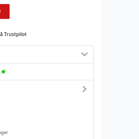
å Trustpilot
ager