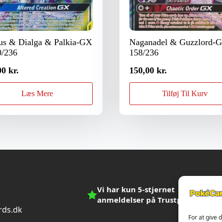
us & Dialga & Palkia-GX
Naganadel & Guzzlord-
0/236
158/236
00
kr.
150,00
kr.
Læs Mere
Tilføj Til Kurv
Vi har kun 5-stjernet
anmeldelser på Trustpilot
ds.dk
For at give 
n