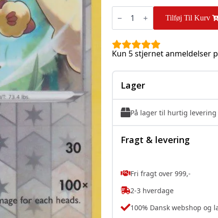
Lopunny
-
Tilføj Til Kurv
145/195
-
Reverse
antal
Kun 5 stjernet anmeldelser p
Lager
På lager til hurtig levering
Fragt & levering
Fri fragt over 999,-
2-3 hverdage
100% Dansk webshop og l