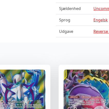
Sjældenhed
Uncom
Sprog
Engelsk
Udgave
Reverse 