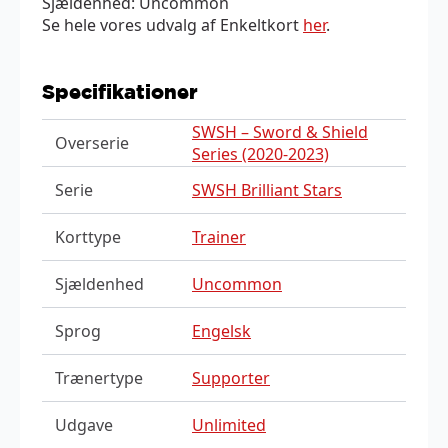
Sjældenhed: Uncommon
Se hele vores udvalg af Enkeltkort
her
.
Specifikationer
SWSH – Sword & Shield
Overserie
Series (2020-2023)
Serie
SWSH Brilliant Stars
Korttype
Trainer
Sjældenhed
Uncommon
Sprog
Engelsk
Trænertype
Supporter
Udgave
Unlimited