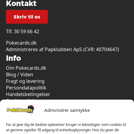
Kontakt
Skriv til os
Tlf.
30 59 66 42
Pokecards.dk
Administreres af Papklubben ApS (CVR: 40704647)
Info
Om Pokecards.dk
Blog / Viden
Fragt og levering
Persondatapolitik
Handelsbetingelser
Cookiepolitik
Vi har kun 5-stjernet anmeldelser på Trustpilot
Administrer samtykke
For at give dig de bedste oplevelser bruger vi teknologier som cookies til
at gemme og/eller få adgang til enhedsoplysninger. Hvis du giver dit