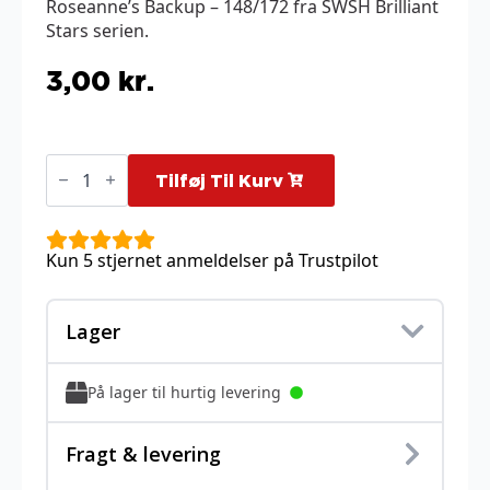
Roseanne’s Backup – 148/172 fra SWSH Brilliant
Stars serien.
3,00
kr.
Roseanne's
Backup
Tilføj Til Kurv
-
148/172
antal
Kun 5 stjernet anmeldelser på Trustpilot
Lager
På lager til hurtig levering
Fragt & levering