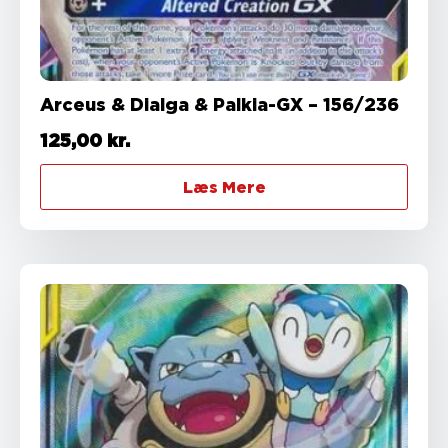
Arceus & Dialga & Palkia-GX – 156/236
125,00
kr.
Læs Mere