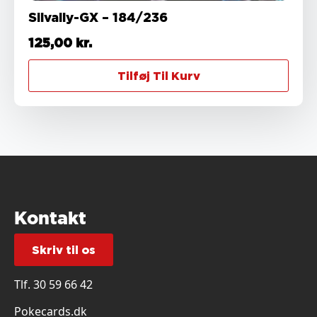
Silvally-GX – 184/236
125,00
kr.
Tilføj Til Kurv
Kontakt
Skriv til os
Tlf.
30 59 66 42
Pokecards.dk