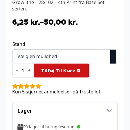
Growlithe – 28/102 – 4th Print fra Base Set
serien.
6,25
kr.
–
50,00
kr.
Prisinterval:
6,25 kr.
til
Stand
50,00 kr.
Growlithe
-
Tilføj Til Kurv
28/102
-
4th
Print
Kun 5 stjernet anmeldelser på Trustpilot
antal
Lager
På lager til hurtig levering